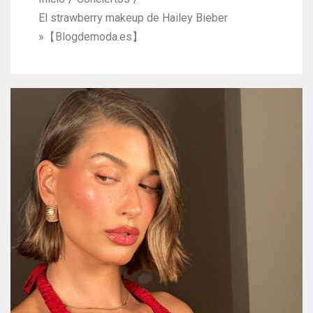
El strawberry makeup de Hailey Bieber
»【Blogdemoda.es】