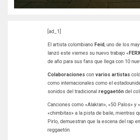
[ad_1]
El artista colombiano
Feid
, uno de los ma
lanzó este viernes su nuevo trabajo «
FER
de año para sus fans que llega con 10 nue
Colaboraciones
con
varios artistas
col
como internacionales como el estadounide
sonidos del tradicional
reggaetón
del co
Canciones como «Alakran», «50 Palos» y «E
«chimbitas» a la pista de baile, mientras
Pirlo, demuestran que la escena del rap en
reggaetón.