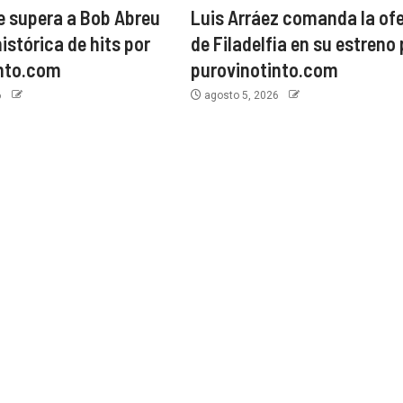
e supera a Bob Abreu
Luis Arráez comanda la of
histórica de hits por
de Filadelfia en su estreno 
into.com
purovinotinto.com
6
agosto 5, 2026