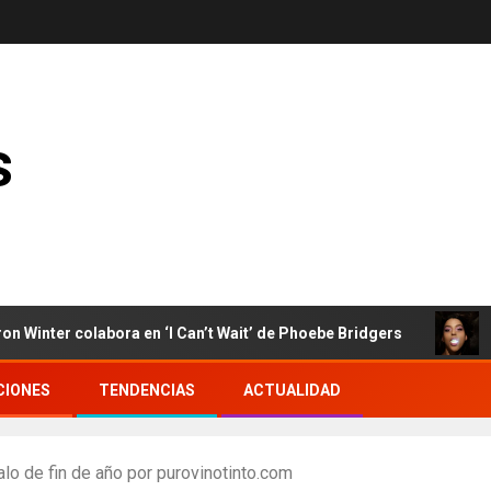
s
r colabora en ‘I Can’t Wait’ de Phoebe Bridgers
Arca 
CIONES
TENDENCIAS
ACTUALIDAD
lo de fin de año por purovinotinto.com