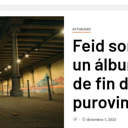
ACTUALIDAD
Feid s
un álbu
de fin 
purovi
diciembre 1, 2023