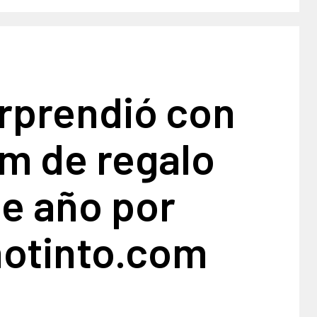
orprendió con
m de regalo
de año por
notinto.com