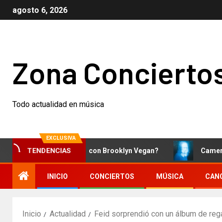
agosto 6, 2026
Zona Concierto
Todo actualidad en música
EXCLUSIVA
¿Qué está pasando con Brooklyn Vegan?
Cameron Winte
TENDENCIAS
INICIO
CONCIERTOS
MÚSICA
CAN
Inicio
Actualidad
Feid sorprendió con un álbum de rega