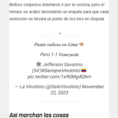
Ambos conjuntos intentaron ir por la victoria, pero el
tiempo se acabó decretando un empate para que cada
selección se llevara un punto de los tres en disputa.
𝑷𝒖𝒏𝒕𝒐 𝒗𝒂𝒍𝒊𝒐𝒔𝒐 𝒆𝒏 𝑳𝒊𝒎𝒂
Perú 1-1 𝑽𝒆𝒏𝒆𝒛𝒖𝒆𝒍𝒂
Jefferson Savarino
(54′)
#SiempreVinotinto
pic.twitter.com/1x9GMg4Q6m
— La Vinotinto (@SeleVinotinto)
November
22, 2023
Así marchan las cosas