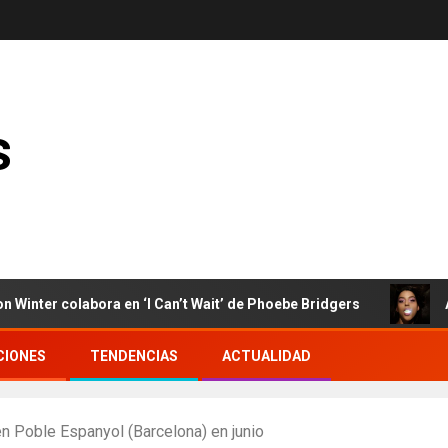
s
colabora en ‘I Can’t Wait’ de Phoebe Bridgers
Arca en
CIONES
TENDENCIAS
ACTUALIDAD
n Poble Espanyol (Barcelona) en junio