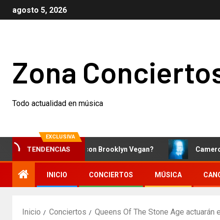
agosto 5, 2026
Zona Concierto
Todo actualidad en música
EXCLUSIVA
Qué está pasando con Brooklyn Vegan?
Cameron Winter 
TENDENCIAS
INICIO
CONCIERTOS
MÚSICA
CAN
Inicio
Conciertos
Queens Of The Stone Age actuarán e