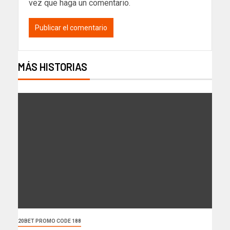
vez que haga un comentario.
MÁS HISTORIAS
20BET PROMO CODE 188