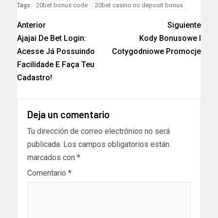
20bet bonus code
20bet casino no deposit bonus
Tags:
Anterior
Siguiente
Ajajai De Bet Login:
Kody Bonusowe I
Acesse Já Possuindo
Cotygodniowe Promocje
Facilidade E Faça Teu
Cadastro!
Deja un comentario
Tu dirección de correo electrónico no será
publicada.
Los campos obligatorios están
marcados con
*
Comentario
*