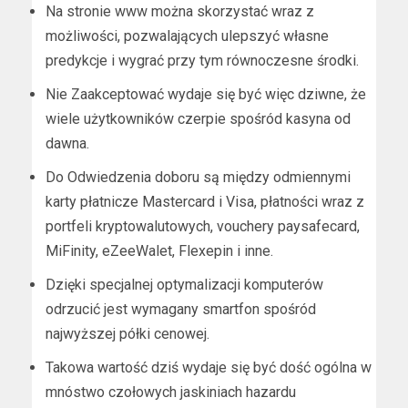
Na stronie www można skorzystać wraz z
możliwości, pozwalających ulepszyć własne
predykcje i wygrać przy tym równoczesne środki.
Nie Zaakceptować wydaje się być więc dziwne, że
wiele użytkowników czerpie spośród kasyna od
dawna.
Do Odwiedzenia doboru są między odmiennymi
karty płatnicze Mastercard i Visa, płatności wraz z
portfeli kryptowalutowych, vouchery paysafecard,
MiFinity, eZeeWalet, Flexepin i inne.
Dzięki specjalnej optymalizacji komputerów
odrzucić jest wymagany smartfon spośród
najwyższej półki cenowej.
Takowa wartość dziś wydaje się być dość ogólna w
mnóstwo czołowych jaskiniach hazardu