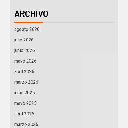
ARCHIVO
agosto 2026
julio 2026
junio 2026
mayo 2026
abril 2026
marzo 2026
junio 2025
mayo 2025
abril 2025
marzo 2025