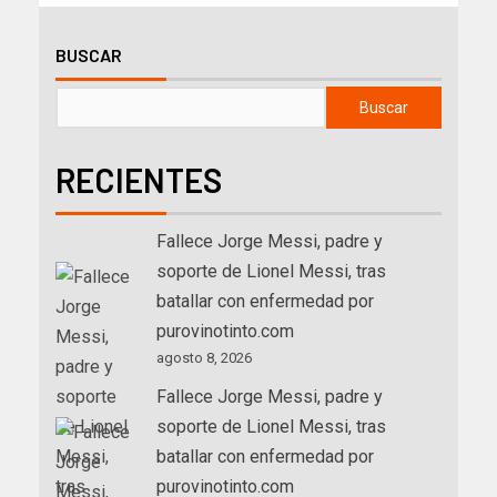
BUSCAR
Buscar
RECIENTES
Fallece Jorge Messi, padre y
soporte de Lionel Messi, tras
batallar con enfermedad por
purovinotinto.com
agosto 8, 2026
Fallece Jorge Messi, padre y
soporte de Lionel Messi, tras
batallar con enfermedad por
purovinotinto.com