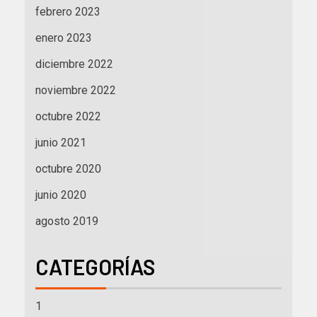
febrero 2023
enero 2023
diciembre 2022
noviembre 2022
octubre 2022
junio 2021
octubre 2020
junio 2020
agosto 2019
CATEGORÍAS
1