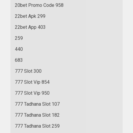
20bet Promo Code 958
22bet Apk 299
22bet App 403
259
440
683
777 Slot 300
777 Slot Vip 854
777 Slot Vip 950
777 Tadhana Slot 107
777 Tadhana Slot 182
777 Tadhana Slot 259