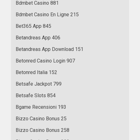
Bdmbet Casino 881
Bdmbet Casino En Ligne 215
Bet365 App 845
Betandreas App 406
Betandreas App Download 151
Betonred Casino Login 907
Betonred Italia 152
Betsafe Jackpot 799
Betsafe Slots 854
Bgame Recensioni 193
Bizzo Casino Bonus 25
Bizzo Casino Bonus 258