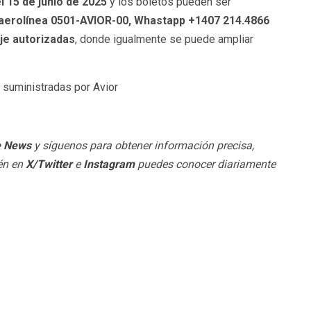
 15 de junio de 2025
y los boletos pueden ser
a aerolínea 0501-AVIOR-00, Whastapp +1407 214.4866
aje autorizadas
, donde igualmente se puede ampliar
 suministradas por Avior
e News
y síguenos para obtener información precisa,
ién en
X/Twitter
e
Instagram
puedes conocer diariamente