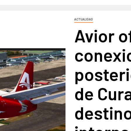
ACTUALIDAD
Avior o
conexi
posteri
de Cur
destin