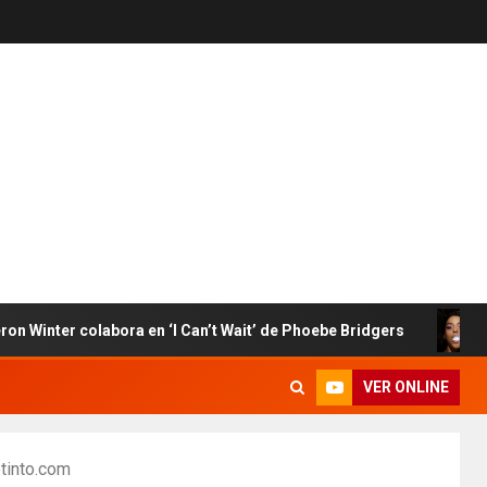
 colabora en ‘I Can’t Wait’ de Phoebe Bridgers
Arca e
VER ONLINE
otinto.com