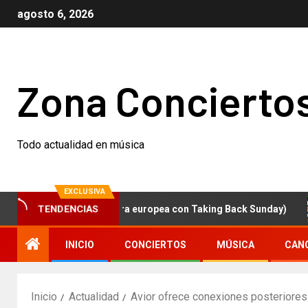
agosto 6, 2026
Zona Concierto
Todo actualidad en música
EXCLUSIVA
nuevo álbum (y gira europea con Taking Back Sunday)
TENDENCIAS
INICIO
CONCIERTOS
MÚSICA
CAN
Inicio
Actualidad
Avior ofrece conexiones posteriores 