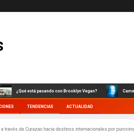
s
¿Qué está pasando con Brooklyn Vegan?
Cameron Winter
CIONES
TENDENCIAS
ACTUALIDAD
a través de Curazao hacia destinos internacionales por purovin