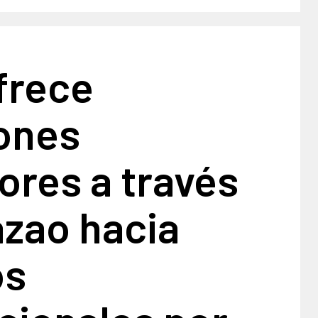
frece
ones
ores a través
azao hacia
os