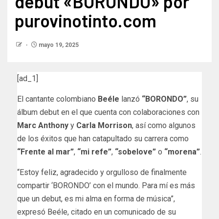
debut «BORONDO» por
purovinotinto.com
mayo 19, 2025
[ad_1]
El cantante colombiano
Beéle
lanzó
“BORONDO”
, su
álbum debut en el que cuenta con colaboraciones con
Marc Anthony
y
Carla Morrison
, así como algunos
de los éxitos que han catapultado su carrera como
“Frente al mar”
,
“mi refe”
,
“sobelove”
o
“morena”
.
“Estoy feliz, agradecido y orgulloso de finalmente
compartir ‘BORONDO’ con el mundo. Para mí es más
que un debut, es mi alma en forma de música”,
expresó Beéle, citado en un comunicado de su