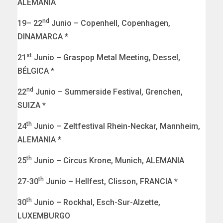
ALEMANIA
nd
19– 22
Junio – Copenhell, Copenhagen,
DINAMARCA *
st
21
Junio – Graspop Metal Meeting, Dessel,
BÉLGICA *
nd
22
Junio – Summerside Festival, Grenchen,
SUIZA *
th
24
Junio – Zeltfestival Rhein-Neckar, Mannheim,
ALEMANIA *
th
25
Junio – Circus Krone, Munich, ALEMANIA
th
27-30
Junio – Hellfest, Clisson, FRANCIA *
th
30
Junio – Rockhal, Esch-Sur-Alzette,
LUXEMBURGO