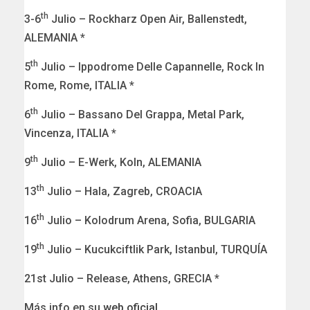
th
3-6
Julio – Rockharz Open Air, Ballenstedt,
ALEMANIA *
th
5
Julio – Ippodrome Delle Capannelle, Rock In
Rome, Rome, ITALIA *
th
6
Julio – Bassano Del Grappa, Metal Park,
Vincenza, ITALIA *
th
9
Julio – E-Werk, Koln, ALEMANIA
th
13
Julio – Hala, Zagreb, CROACIA
th
16
Julio – Kolodrum Arena, Sofia, BULGARIA
th
19
Julio – Kucukciftlik Park, Istanbul, TURQUÍA
21st Julio – Release, Athens, GRECIA *
Más info en su
web oficial
.