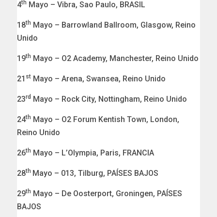
th
4
Mayo – Vibra, Sao Paulo, BRASIL
th
18
Mayo – Barrowland Ballroom, Glasgow, Reino
Unido
th
19
Mayo – O2 Academy, Manchester, Reino Unido
st
21
Mayo – Arena, Swansea, Reino Unido
rd
23
Mayo – Rock City, Nottingham, Reino Unido
th
24
Mayo – O2 Forum Kentish Town, London,
Reino Unido
th
26
Mayo – L’Olympia, Paris, FRANCIA
th
28
Mayo – 013, Tilburg, PAÍSES BAJOS
th
29
Mayo – De Oosterport, Groningen, PAÍSES
BAJOS