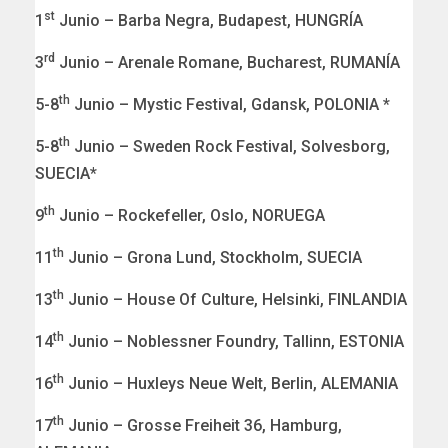
st
1
Junio – Barba Negra, Budapest, HUNGRÍA
rd
3
Junio – Arenale Romane, Bucharest, RUMANÍA
th
5-8
Junio – Mystic Festival, Gdansk, POLONIA *
th
5-8
Junio – Sweden Rock Festival, Solvesborg,
SUECIA*
th
9
Junio – Rockefeller, Oslo, NORUEGA
th
11
Junio – Grona Lund, Stockholm, SUECIA
th
13
Junio – House Of Culture, Helsinki, FINLANDIA
th
14
Junio – Noblessner Foundry, Tallinn, ESTONIA
th
16
Junio – Huxleys Neue Welt, Berlin, ALEMANIA
th
17
Junio – Grosse Freiheit 36, Hamburg,