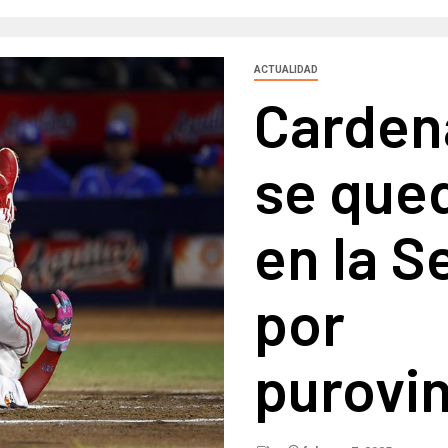
ACTUALIDAD
Carden
se qued
en la S
por
purovi