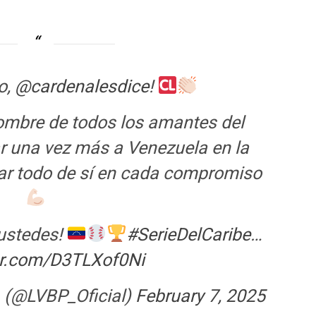
o,
@cardenalesdice
!
ombre de todos los amantes del
ar una vez más a Venezuela en la
gar todo de sí en cada compromiso
ustedes!
#SerieDelCaribe
…
ter.com/D3TLXof0Ni
(@LVBP_Oficial)
February 7, 2025