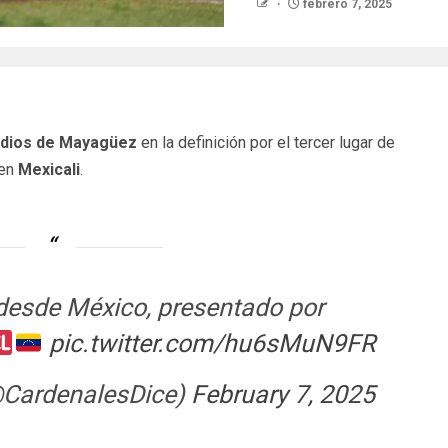
febrero 7, 2025
ndios de Mayagüez
en la definición por el tercer lugar de
 en
Mexicali
.
 desde México, presentado por
pic.twitter.com/hu6sMuN9FR
@CardenalesDice)
February 7, 2025