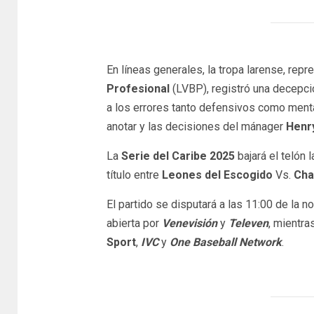
En líneas generales, la tropa larense, repr
Profesional
(LVBP), registró una decepcio
a los errores tanto defensivos como menta
anotar y las decisiones del mánager
Henr
La
Serie del Caribe 2025
bajará el telón 
título entre
Leones del Escogido
Vs.
Cha
El partido se disputará a las 11:00 de la n
abierta por
Venevisión
y
Televen
, mientra
Sport
,
IVC
y
One Baseball Network
.