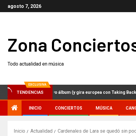
agosto 7, 2026
Zona Concierto
Todo actualidad en música
EXCLUSIVA
TENDENCIAS
eezer anuncian nuevo álbum (y gira europea con Taking Back Sund
INICIO
CONCIERTOS
MÚSICA
CAN
Inicio
Actualidad
Cardenales de Lara se quedó sin podi