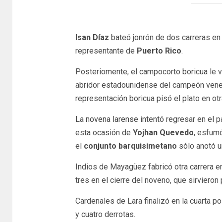
Isan Díaz
bateó jonrón de dos carreras en e
representante de
Puerto Rico
.
Posteriomente, el campocorto boricua le vo
abridor estadounidense del campeón venez
representación boricua pisó el plato en ot
La novena larense
intentó regresar en el p
esta ocasión de
Yojhan Quevedo
, esfum
el
conjunto barquisimetano
sólo anotó un
Indios de Mayagüez fabricó otra carrera en 
tres en el cierre del noveno, que sirvieron 
Cardenales de Lara finalizó en la cuarta p
y cuatro derrotas.