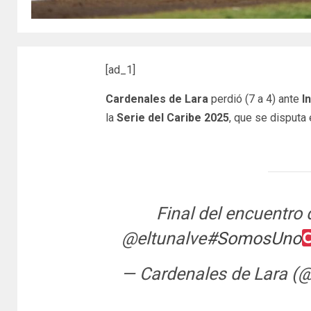
[ad_1]
Cardenales de Lara
perdió (7 a 4) ante
I
la
Serie del Caribe 2025
, que se disputa
Final del encuentro
@eltunalve
#SomosUno
— Cardenales de Lara (