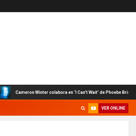
Cameron Winter colabora en ‘I Can’t Wait’ de Phoebe Bridgers
VER ONLINE