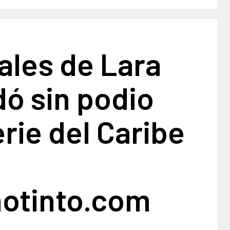
ales de Lara
ó sin podio
erie del Caribe
notinto.com