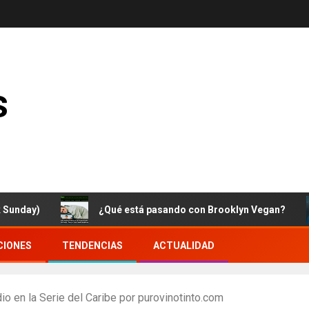
s
ay)
¿Qué está pasando con Brooklyn Vegan?
CIONES
TENDENCIAS
ACTUALIDAD
o en la Serie del Caribe por purovinotinto.com