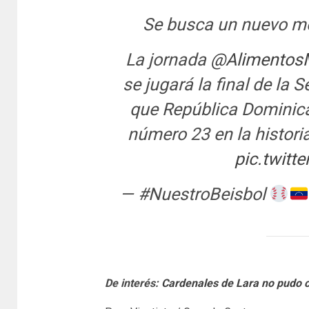
Se busca un nuevo mo
La jornada
@Alimentos
se jugará la final de la S
que República Domini
número 23 en la histori
pic.twit
— #NuestroBeisbol
De interés:
Cardenales de Lara no pudo c