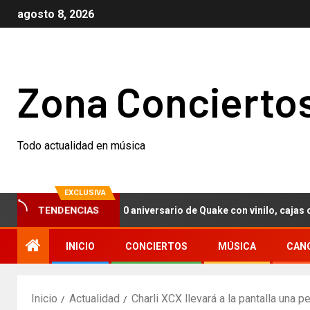
agosto 8, 2026
Zona Concierto
Todo actualidad en música
EXCLUSIVA
TENDENCIAS
 Nails celebran el 30 aniversario de Quake con vinilo, cajas conme
INICIO
CONCIERTOS
MÚSICA
CAN
Inicio
Actualidad
Charli XCX llevará a la pantalla una 