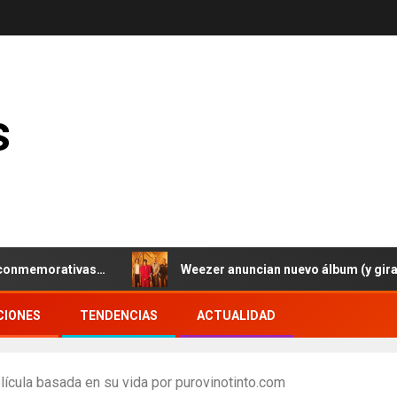
s
morativas…
Weezer anuncian nuevo álbum (y gira europe
CIONES
TENDENCIAS
ACTUALIDAD
película basada en su vida por purovinotinto.com