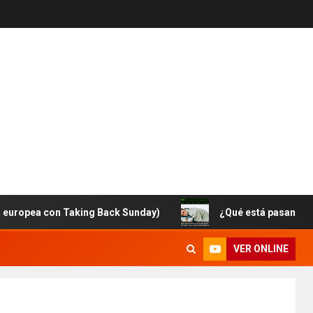
a con Taking Back Sunday)
¿Qué está pasando con Broo
VER ONLINE