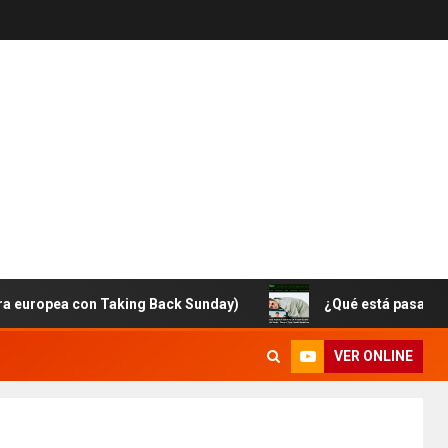
ea con Taking Back Sunday)
¿Qué está pasando con Br
VER ONLINE