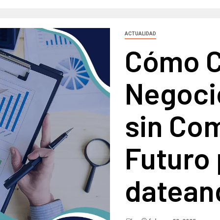
ACTUALIDAD
Cómo C
Negoci
sin Co
Futuro 
datean