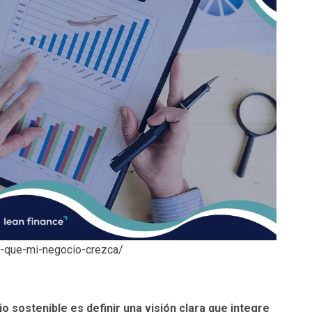
r-que-mi-negocio-crezca/
o sostenible es definir una visión clara que integre