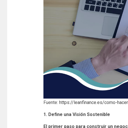
Fuente:
https://leanfinance.es/como-hace
1. Define una Visión Sostenible
El primer paso para construir un negoci