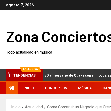
agosto 7, 2026
Zona Concierto
Todo actualidad en música
EXCLUSIVA
ch Nails celebran el 30 aniversario de Quake con vinilo, cajas conm
TENDENCIAS
INICIO
CONCIERTOS
MÚSICA
CAN
Inicio
Actualidad
Cómo Construir un Negocio que Crez