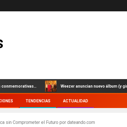
s
emorativas…
Weezer anuncian nuevo álbum (y gira europ
CIONES
TENDENCIAS
ACTUALIDAD
ca sin Comprometer el Futuro por dateando.com