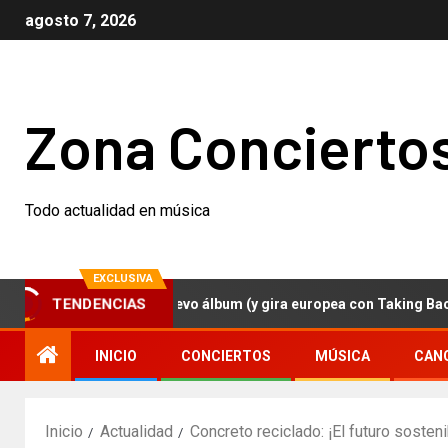
agosto 7, 2026
Zona Concierto
Todo actualidad en música
EXCLUSIVA
Weezer anuncian nuevo álbum (y gira europea con Taking Back Sund
TENDENCIAS
INICIO
CONCIERTOS
MÚSICA
CAN
Inicio
Actualidad
Concreto reciclado: ¡El futuro soste