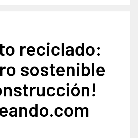
o reciclado:
uro sostenible
onstrucción!
teando.com