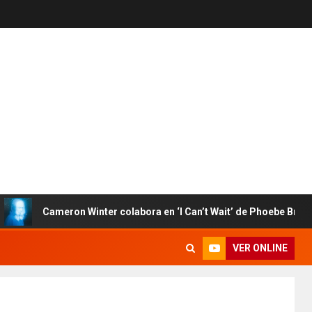
Cameron Winter colabora en ‘I Can’t Wait’ de Phoebe Bridgers
VER ONLINE