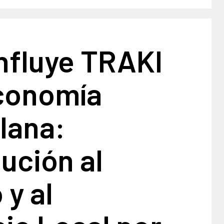
nfluye TRAKI
Economía
lana:
ución al
y al