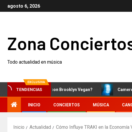
agosto 6, 2026
Zona Concierto
Todo actualidad en música
EXCLUSIVA
Qué está pasando con Brooklyn Vegan?
Cameron Winter 
TENDENCIAS
INICIO
CONCIERTOS
MÚSICA
CAN
Inicio
Actualidad
Cómo Influye TRAKI en la Economía V