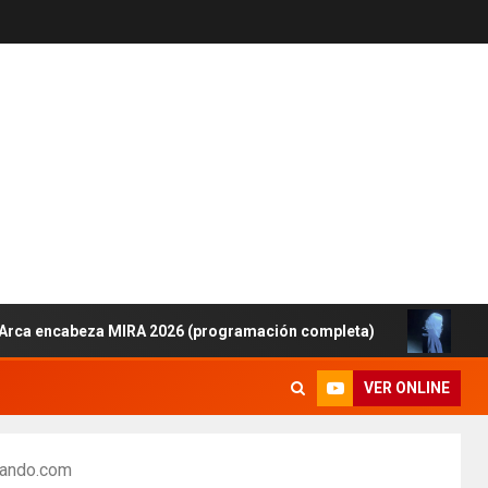
cabeza MIRA 2026 (programación completa)
Lanzamient
VER ONLINE
eando.com