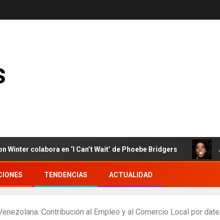
s
colabora en ‘I Can’t Wait’ de Phoebe Bridgers
Arca en
CIONES
TENDENCIAS
ACTUALIDAD
enezolana: Contribución al Empleo y al Comercio Local por dat