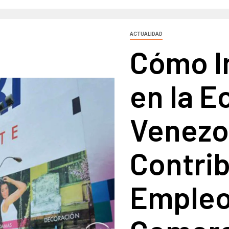
ACTUALIDAD
Cómo I
en la 
Venezo
Contrib
Empleo 