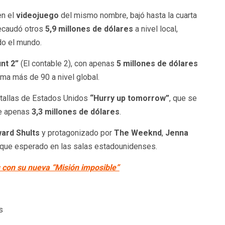
en el
videojuego
del mismo nombre, bajó hasta la cuarta
ecaudó otros
5,9 millones de dólares
a nivel local,
do el mundo.
nt 2”
(El contable 2), con apenas
5 millones de dólares
a más de 90 a nivel global.
ntallas de Estados Unidos
“Hurry up tomorrow”
, que se
de apenas
3,3 millones de dólares
.
ard Shults
y protagonizado por
The Weeknd
,
Jenna
anque esperado en las salas estadounidenses.
 con su nueva “Misión imposible”
s