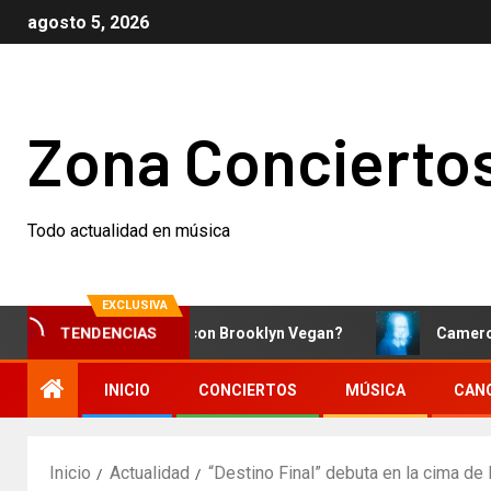
agosto 5, 2026
Zona Concierto
Todo actualidad en música
EXCLUSIVA
¿Qué está pasando con Brooklyn Vegan?
Cameron Winter
TENDENCIAS
INICIO
CONCIERTOS
MÚSICA
CAN
Inicio
Actualidad
“Destino Final” debuta en la cima de