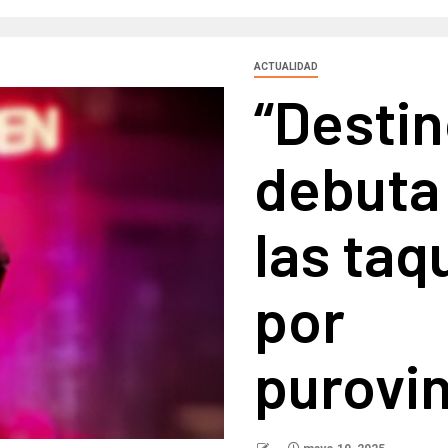
ACTUALIDAD
“Destin
debuta 
las taq
por
purovi