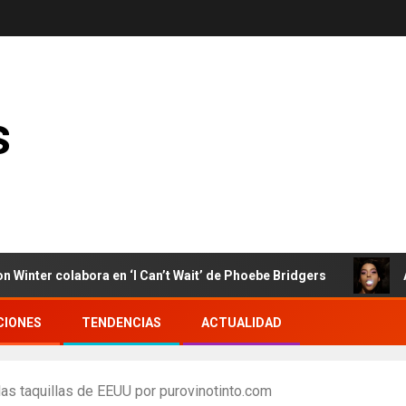
s
 colabora en ‘I Can’t Wait’ de Phoebe Bridgers
Arca en
CIONES
TENDENCIAS
ACTUALIDAD
 las taquillas de EEUU por purovinotinto.com