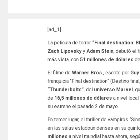
[ad_1]
La película de terror
“Final destination: B
Zach Lipovsky
y
Adam Stein
, debutó el
más vista, con
51 millones de dólares
d
El filme de
Warner Bros.
, escrito por
Guy
franquicia “Final destination” (Destino fina
“Thunderbolts”
, del
universo Marvel
, q
de
16,5 millones de dólares
a nivel loca
su estreno el pasado 2 de mayo.
En tercer lugar, el thriller de vampiros “
en las salas estadounidenses en su quinto 
millones
a nivel mundial hasta ahora, seg