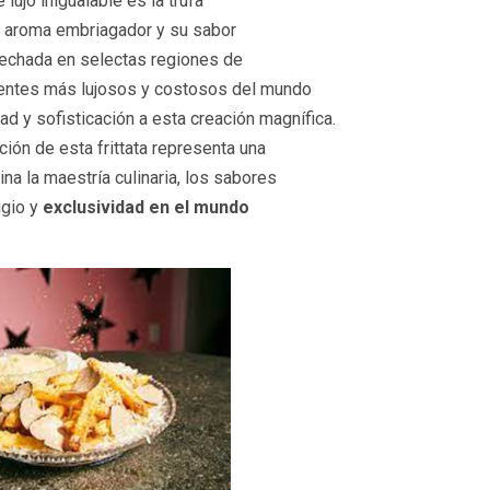
 lujo inigualable es la trufa
su aroma embriagador y su sabor
osechada en selectas regiones de
ientes más lujosos y costosos del mundo
ad y sofisticación a esta creación magnífica.
ión de esta frittata representa una
a la maestría culinaria, los sabores
igio y
exclusividad en el mundo