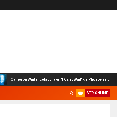
ameron Winter colabora en ‘I Can’t Wait’ de Phoebe Bridgers
VER ONLINE