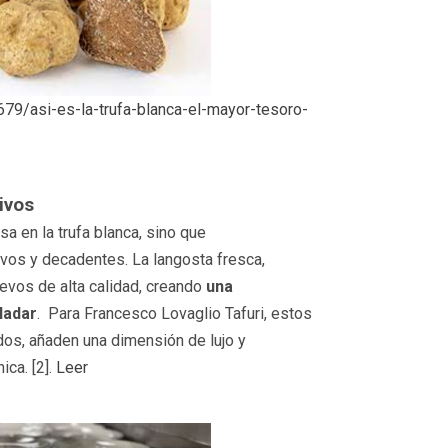
679/asi-es-la-trufa-blanca-el-mayor-tesoro-
ivos
a en la trufa blanca, sino que
ivos y decadentes. La langosta fresca,
evos de alta calidad, creando
una
ladar
.
Para Francesco Lovaglio Tafuri, estos
os, añaden una dimensión de lujo y
ica. [2].
Leer