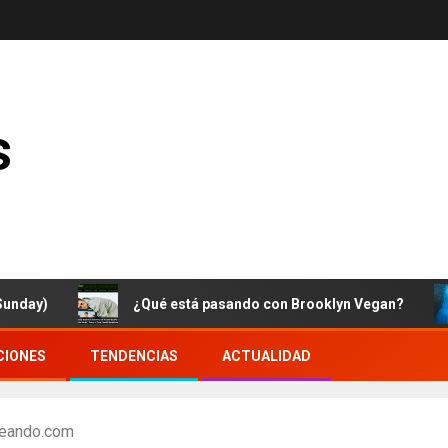
s
¿Qué está pasando con Brooklyn Vegan?
C
CIONES
TENDENCIAS
ACTUALIDAD
teando.com