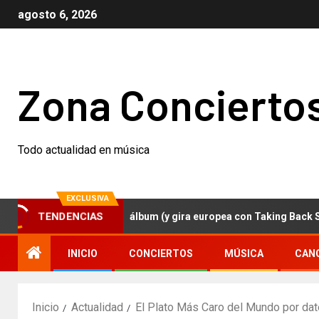
agosto 6, 2026
Zona Concierto
Todo actualidad en música
EXCLUSIVA
zer anuncian nuevo álbum (y gira europea con Taking Back Sunday)
TENDENCIAS
INICIO
CONCIERTOS
MÚSICA
CAN
Inicio
Actualidad
El Plato Más Caro del Mundo por da