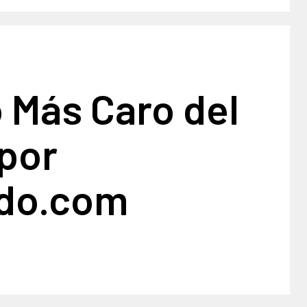
o Más Caro del
por
do.com