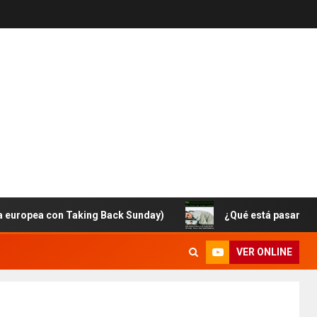
ea con Taking Back Sunday)
¿Qué está pasando con Bro
VER ONLINE