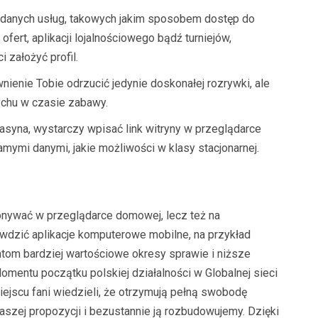
adanych usług, takowych jakim sposobem dostęp do
ert, aplikacji lojalnościowego bądź turniejów,
 założyć profil.
enie Tobie odrzucić jedynie doskonałej rozrywki, ale
chu w czasie zabawy.
asyna, wystarczy wpisać link witryny w przeglądarce
samymi danymi, jakie możliwości w klasy stacjonarnej.
nywać w przeglądarce domowej, lecz też na
wdzić aplikacje komputerowe mobilne, na przykład
tom bardziej wartościowe okresy sprawie i niższe
Momentu początku polskiej działalności w Globalnej sieci
ejscu fani wiedzieli, że otrzymują pełną swobodę
szej propozycji i bezustannie ją rozbudowujemy. Dzięki