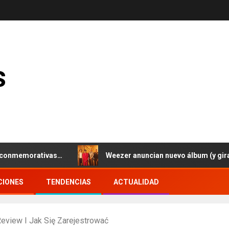
s
morativas…
Weezer anuncian nuevo álbum (y gira europ
CIONES
TENDENCIAS
ACTUALIDAD
eview I Jak Się Zarejestrować