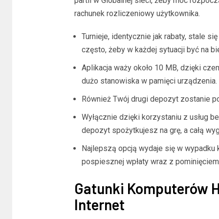
partii w Globalnej sieci, żeby móc rozpoc
rachunek rozliczeniowy użytkownika.
Turnieje, identycznie jak rabaty, stale 
często, żeby w każdej sytuacji być na bi
Aplikacja waży około 10 MB, dzięki czem
dużo stanowiska w pamięci urządzenia.
Również Twój drugi depozyt zostanie po
Wyłącznie dzięki korzystaniu z usług 
depozyt spożytkujesz na grę, a całą wy
Najlepszą opcją wydaje się w wypadku 
pospiesznej wpłaty wraz z pominięcie
Gatunki Komputerów H
Internet