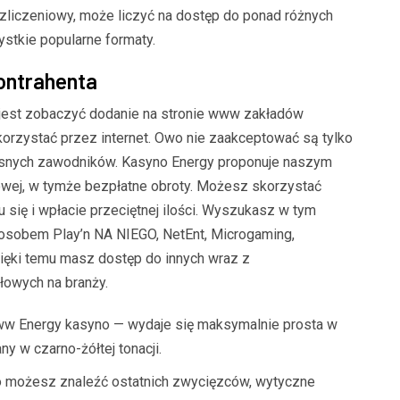
ozliczeniowy, może liczyć na dostęp do ponad różnych
tkie popularne formaty.
ontrahenta
ło jest zobaczyć dodanie na stronie www zakładów
orzystać przez internet. Owo nie zaakceptować są tylko
 własnych zawodników. Kasyno Energy proponuje naszym
wej, w tymże bezpłatne obroty. Możesz skorzystać
 się i wpłacie przeciętnej ilości. Wyszukasz w tym
sposobem Play’n NA NIEGO, NetEnt, Microgaming,
ięki temu masz dostęp do innych wraz z
łowych na branży.
ww Energy kasyno — wydaje się maksymalnie prosta w
ny w czarno-żółtej tonacji.
o możesz znaleźć ostatnich zwycięzców, wytyczne