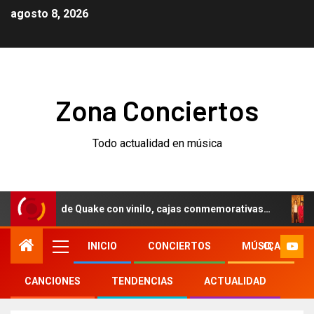
agosto 8, 2026
Zona Conciertos
Todo actualidad en música
sario de Quake con vinilo, cajas conmemorativas…
Weeze
INICIO
CONCIERTOS
MÚSICA
CANCIONES
TENDENCIAS
ACTUALIDAD