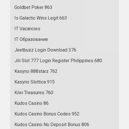
Goldbet Poker 863
Is Galactic Wins Legit 663
IT Vacancies
IT Образование
Jeetbuzz Login Download 376
Jili Slot 777 Login Register Philippines 680
Kasyno 888starz 762
Kasyno Slottica 915
Kiwi Treasures 760
Kudos Casino 86
Kudos Casino Bonus Codes 952
Kudos Casino No Deposit Bonus 806