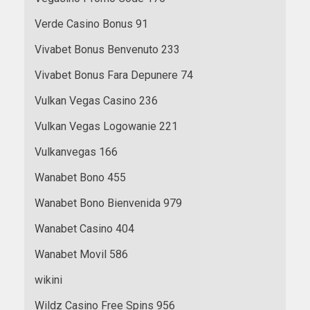
Verde Casino Bonus 91
Vivabet Bonus Benvenuto 233
Vivabet Bonus Fara Depunere 74
Vulkan Vegas Casino 236
Vulkan Vegas Logowanie 221
Vulkanvegas 166
Wanabet Bono 455
Wanabet Bono Bienvenida 979
Wanabet Casino 404
Wanabet Movil 586
wikini
Wildz Casino Free Spins 956