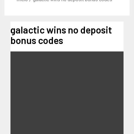
galactic wins no deposit
bonus codes