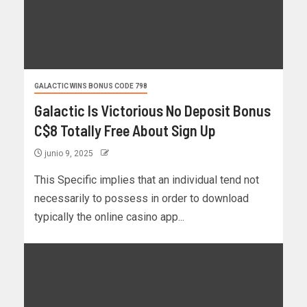
GALACTIC WINS BONUS CODE 798
Galactic Is Victorious No Deposit Bonus
C$8 Totally Free About Sign Up
junio 9, 2025
This Specific implies that an individual tend not
necessarily to possess in order to download
typically the online casino app...