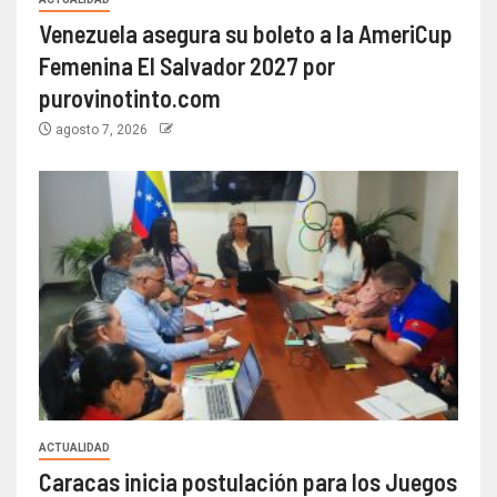
Venezuela asegura su boleto a la AmeriCup
Femenina El Salvador 2027 por
purovinotinto.com
agosto 7, 2026
ACTUALIDAD
Caracas inicia postulación para los Juegos