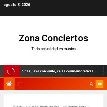
agosto 8, 2026
Zona Conciertos
Todo actualidad en música
versario de Quake con vinilo, cajas conmemorativas…
We
Inicio
galactic wins no deposit bonus codes