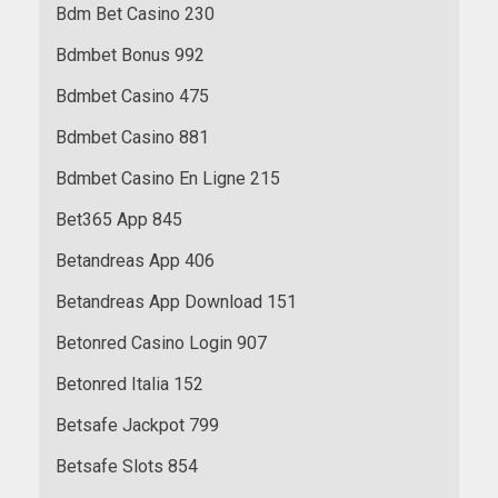
Bdm Bet Casino 230
Bdmbet Bonus 992
Bdmbet Casino 475
Bdmbet Casino 881
Bdmbet Casino En Ligne 215
Bet365 App 845
Betandreas App 406
Betandreas App Download 151
Betonred Casino Login 907
Betonred Italia 152
Betsafe Jackpot 799
Betsafe Slots 854