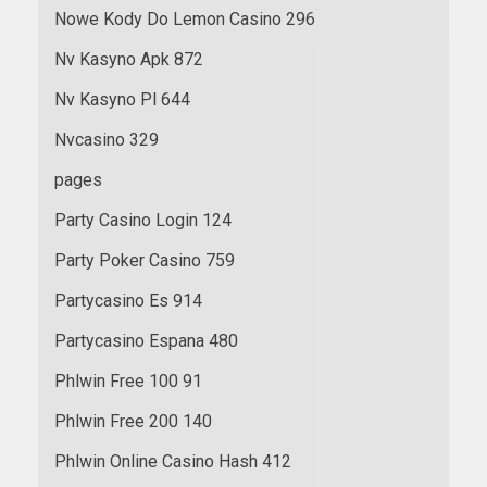
Nowe Kody Do Lemon Casino 296
Nv Kasyno Apk 872
Nv Kasyno Pl 644
Nvcasino 329
pages
Party Casino Login 124
Party Poker Casino 759
Partycasino Es 914
Partycasino Espana 480
Phlwin Free 100 91
Phlwin Free 200 140
Phlwin Online Casino Hash 412