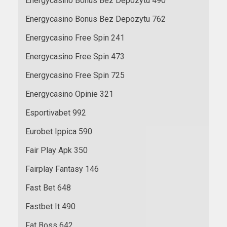
Energycasino Bonus Bez Depozytu 490
Energycasino Bonus Bez Depozytu 762
Energycasino Free Spin 241
Energycasino Free Spin 473
Energycasino Free Spin 725
Energycasino Opinie 321
Esportivabet 992
Eurobet Ippica 590
Fair Play Apk 350
Fairplay Fantasy 146
Fast Bet 648
Fastbet It 490
Fat Boss 642