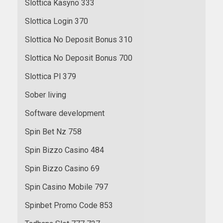
Slottica Kasyno 333
Slottica Login 370
Slottica No Deposit Bonus 310
Slottica No Deposit Bonus 700
Slottica Pl 379
Sober living
Software development
Spin Bet Nz 758
Spin Bizzo Casino 484
Spin Bizzo Casino 69
Spin Casino Mobile 797
Spinbet Promo Code 853