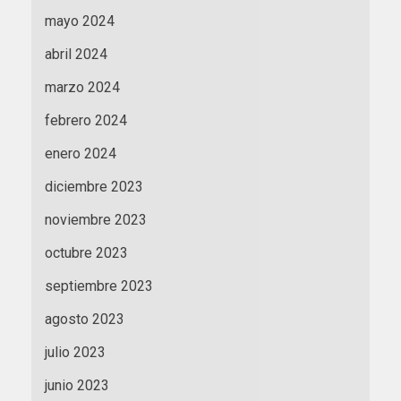
mayo 2024
abril 2024
marzo 2024
febrero 2024
enero 2024
diciembre 2023
noviembre 2023
octubre 2023
septiembre 2023
agosto 2023
julio 2023
junio 2023