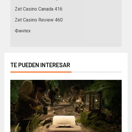
Zet Casino Canada 416
Zet Casino Review 460
Финтех
TE PUEDEN INTERESAR