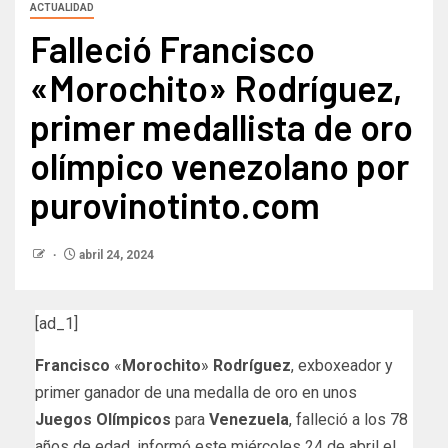
ACTUALIDAD
Falleció Francisco
«Morochito» Rodríguez,
primer medallista de oro
olímpico venezolano por
purovinotinto.com
abril 24, 2024
[ad_1]
Francisco
«
Morochito
»
Rodríguez
, exboxeador y
primer ganador de una medalla de oro en unos
Juegos Olímpicos
para
Venezuela
, falleció a los 78
años de edad, informó este miércoles 24 de abril el