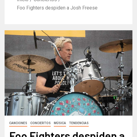
Foo Fighters despiden a Josh Freese
CANCIONES
CONCIERTOS
MÚSICA
TENDENCIAS
Foo Fighters despiden a