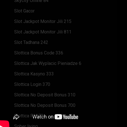
Skycity Online 84
Slot Gacor
Slot Jackpot Monitor Jili 215
Slot Jackpot Monitor Jili 811
Slot Tadhana 242
Slottica Bonus Code 336
Slottica Jak Wyplacic Pieniadze 6
Slottica Kasyno 333
Slottica Login 370
Slottica No Deposit Bonus 310
Slottica No Deposit Bonus 700
Slottica Pl 379
Sober living