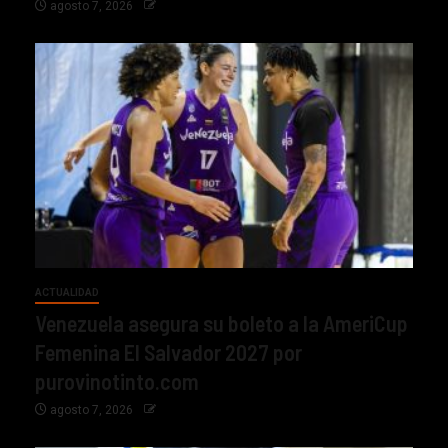
agosto 7, 2026
ACTUALIDAD
Venezuela asegura su boleto a la AmeriCup
Femenina El Salvador 2027 por
purovinotinto.com
agosto 7, 2026