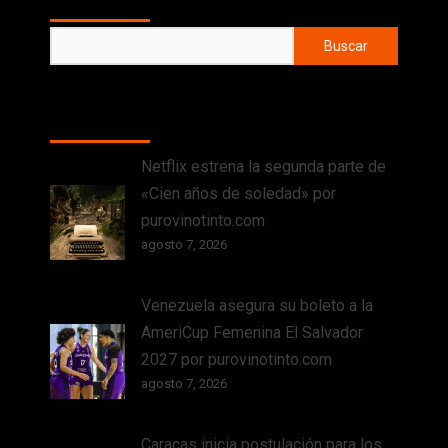
Buscar
RECIENTES
Netflix estrena la segunda parte de
«Cien años de soledad» por
purovinotinto.com
agosto 7, 2026
Venezuela asegura su boleto a la
AmeriCup Femenina El Salvador
2027 por purovinotinto.com
agosto 7, 2026
Caracas inicia postulación para los