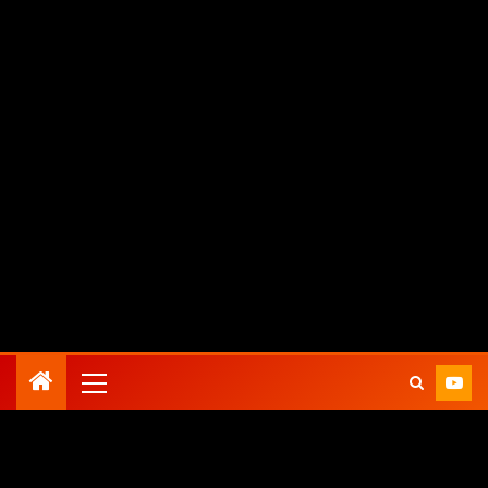
agosto 7, 2026
Zona Conciertos
Todo actualidad en música
a europea con Taking Back Sunday)
¿Qué está pasando 
Inicio
Conciertos