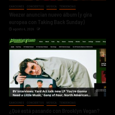
CANCIONES
CONCIERTOS
MÚSICA
TENDENCIAS
Weezer anuncian nuevo álbum (y gira
europea con Taking Back Sunday)
agosto 6, 2026
CANCIONES
CONCIERTOS
MÚSICA
TENDENCIAS
¿Qué está pasando con Brooklyn Vegan?