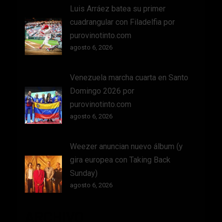
Luis Arráez batea su primer
cuadrangular con Filadelfia por
purovinotinto.com
agosto 6, 2026
Venezuela marcha cuarta en Santo
Domingo 2026 por
purovinotinto.com
agosto 6, 2026
Weezer anuncian nuevo álbum (y
gira europea con Taking Back
Sunday)
agosto 6, 2026
ARCHIVO