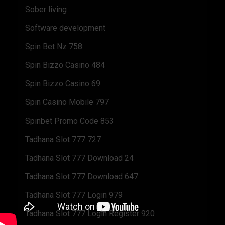
Sober living
Software development
Spin Bet Nz 758
Spin Bizzo Casino 484
Spin Bizzo Casino 69
Spin Casino Mobile 797
Spinbet Promo Code 853
Tadhana Slot 777 727
Tadhana Slot 777 Download 24
Tadhana Slot 777 Download 647
Tadhana Slot 777 Login 979
Tadhana Slot 777 Login Register 920