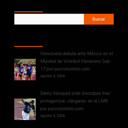
BUSCAR
Buscar
RECIENTES
Venezuela debuta ante México en el
Mundial de Voleibol Femenino Sub-
17 por purovinotinto.com
agosto 6, 2026
Danry Vásquez pide disculpas tras
protagonizar «tángana» en la LMB
por purovinotinto.com
agosto 6, 2026