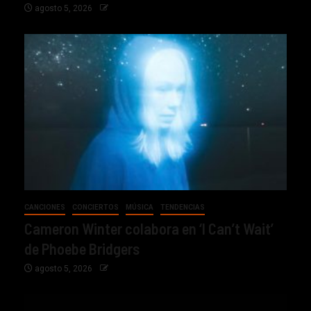
agosto 5, 2026
CANCIONES
CONCIERTOS
MÚSICA
TENDENCIAS
Cameron Winter colabora en ‘I Can’t Wait’
de Phoebe Bridgers
agosto 5, 2026