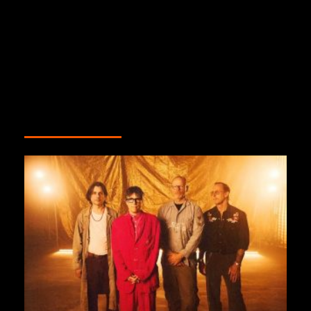
«… Beginning Of The
Sergio Saggese: La
End» de Portrayal Of
ciberseguridad es un
Guilt, ya en streaming
pilar fundamental de la
continuidad operativa por
purovinotinto.com
MÁS HISTORIAS