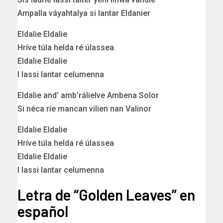
Ampalla váyahtalya si lantar Eldanier
Eldalie Eldalie
Hríve túla helda ré úlassea
Eldalie Eldalie
I lassi lantar celumenna
Eldalie and’ amb’rálielve Ambena Solor
Si néca ríe mancan vilien nan Valinor
Eldalie Eldalie
Hríve túla helda ré úlassea
Eldalie Eldalie
I lassi lantar celumenna
Letra de “Golden Leaves” en
español