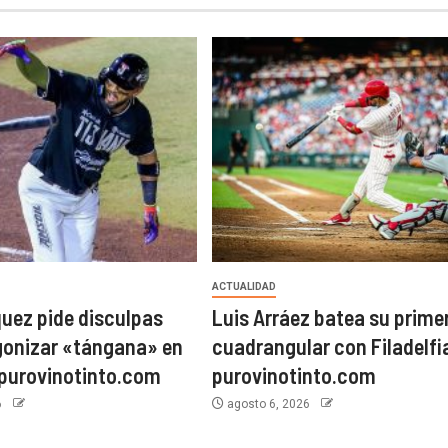
ACTUALIDAD
uez pide disculpas
Luis Arráez batea su prime
gonizar «tángana» en
cuadrangular con Filadelfi
 purovinotinto.com
purovinotinto.com
6
agosto 6, 2026