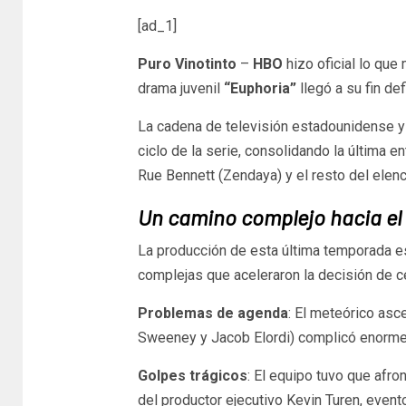
[ad_1]
Puro Vinotinto
–
HBO
hizo oficial lo que
drama juvenil
“Euphoria”
llegó a su fin de
La cadena de televisión estadounidense y
ciclo de la serie, consolidando la última e
Rue Bennett (Zendaya) y el resto del elenc
Un camino complejo hacia el 
La producción de esta última temporada e
complejas que aceleraron la decisión de cer
Problemas de agenda
: El meteórico as
Sweeney y Jacob Elordi) complicó enormem
Golpes trágicos
: El equipo tuvo que afro
del productor ejecutivo Kevin Turen, even