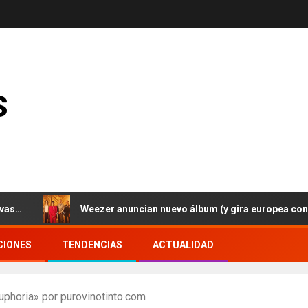
s
Weezer anuncian nuevo álbum (y gira europea con Taking 
CIONES
TENDENCIAS
ACTUALIDAD
Euphoria» por purovinotinto.com