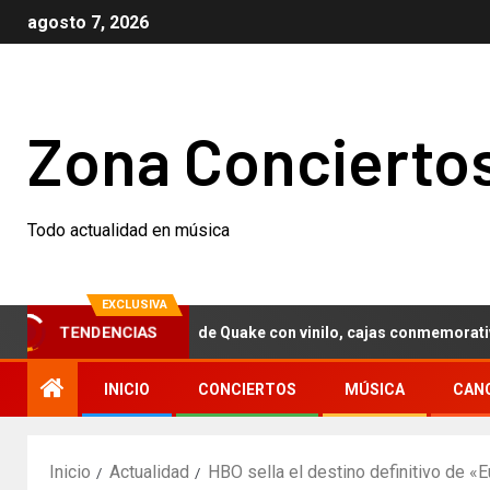
agosto 7, 2026
Zona Concierto
Todo actualidad en música
EXCLUSIVA
an el 30 aniversario de Quake con vinilo, cajas conmemorativas…
TENDENCIAS
INICIO
CONCIERTOS
MÚSICA
CAN
Inicio
Actualidad
HBO sella el destino definitivo de «