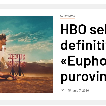
ACTUALIDAD
HBO sel
definit
«Eupho
purovi
junio 7, 2026