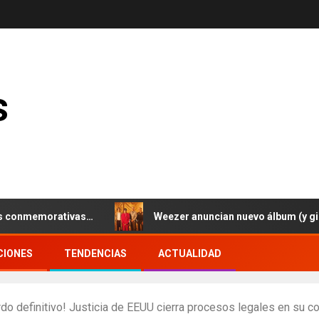
s
emorativas…
Weezer anuncian nuevo álbum (y gira europ
CIONES
TENDENCIAS
ACTUALIDAD
do definitivo! Justicia de EEUU cierra procesos legales en su c