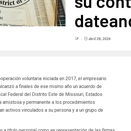
su cont
datean
abril 28, 2026
peración voluntaria iniciada en 2017, el empresario
lcanzó a finales de ese mismo año un acuerdo de
iscal Federal del Distrito Este de Missouri, Estados
ra amistosa y permanente a los procedimientos
ban activos vinculados a su persona y a un grupo de
to a título personal como en representación de las firmas