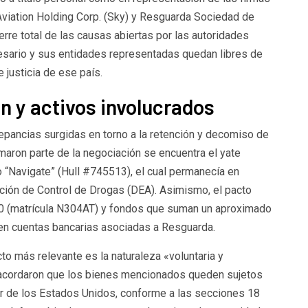
Aviation Holding Corp. (Sky) y Resguarda Sociedad de
erre total de las causas abiertas por las autoridades
sario y sus entidades representadas quedan libres de
 justicia de ese país.
ón y activos involucrados
epancias surgidas en torno a la retención y decomiso de
maron parte de la negociación se encuentra el yate
 “Navigate” (Hull #745513), el cual permanecía en
ación de Control de Drogas (DEA). Asimismo, el pacto
0 (matrícula N304AT) y fondos que suman un aproximado
en cuentas bancarias asociadas a Resguarda.
cto más relevante es la naturaleza «voluntaria y
s acordaron que los bienes mencionados queden sujetos
or de los Estados Unidos, conforme a las secciones 18