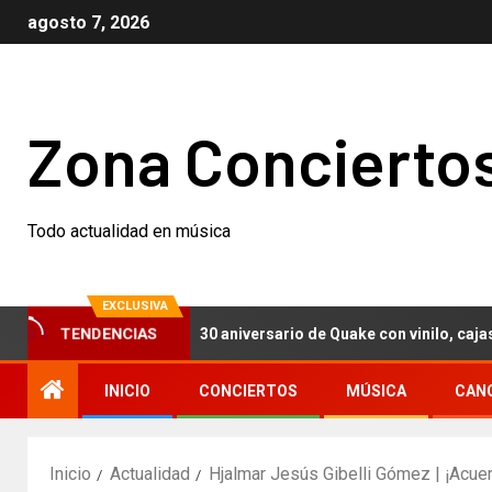
agosto 7, 2026
Zona Concierto
Todo actualidad en música
EXCLUSIVA
h Nails celebran el 30 aniversario de Quake con vinilo, cajas conm
TENDENCIAS
INICIO
CONCIERTOS
MÚSICA
CAN
Inicio
Actualidad
Hjalmar Jesús Gibelli Gómez | ¡Acuer