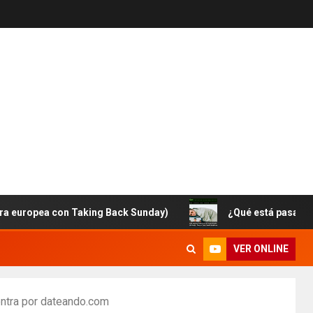
ea con Taking Back Sunday)
¿Qué está pasando con Br
VER ONLINE
ontra por dateando.com