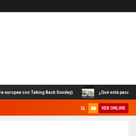
ea con Taking Back Sunday)
¿Qué está pasando con Br
VER ONLINE