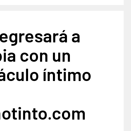
 regresará a
ia con un
áculo íntimo
notinto.com