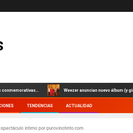
s
emorativas…
Weezer anuncian nuevo álbum (y gira europ
CIONES
TENDENCIAS
ACTUALIDAD
espectáculo íntimo por purovinotinto.com