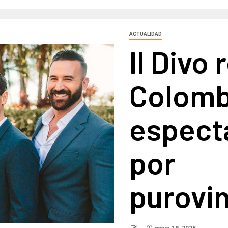
ACTUALIDAD
Il Divo
Colomb
espect
por
purovi