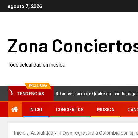
agosto 7, 2026
Zona Concierto
Todo actualidad en música
EXCLUSIVA
ch Nails celebran el 30 aniversario de Quake con vinilo, cajas conm
TENDENCIAS
INICIO
CONCIERTOS
MÚSICA
CAN
Inicio
Actualidad
Il Divo regresará a Colombia con un 