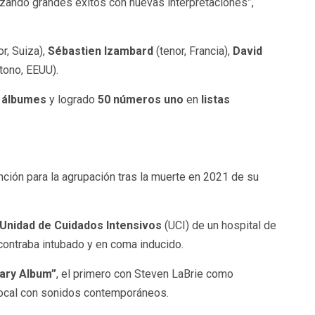
lazando grandes éxitos con nuevas interpretaciones”,
or, Suiza),
Sébastien Izambard
(tenor, Francia),
David
tono, EEUU).
e álbumes
y logrado
50 números uno
en
listas
nción para la agrupación tras la muerte en 2021 de su
Unidad de Cuidados Intensivos
(UCI) de un hospital de
contraba intubado y en coma inducido.
ary Album”
, el primero con Steven LaBrie como
 vocal con sonidos contemporáneos.