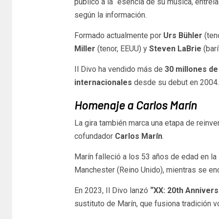
público a la “esencia de su música, entre
según la información.
Formado actualmente por
Urs Bühler
(ten
Miller
(tenor, EEUU) y
Steven LaBrie
(barí
Il Divo ha vendido más de
30 millones d
internacionales
desde su debut en 2004.
Homenaje a Carlos Marín
La gira también marca una etapa de reinve
cofundador
Carlos Marín
.
Marín falleció a los 53 años de edad en la
Manchester (Reino Unido), mientras se en
En 2023, Il Divo lanzó
“XX: 20th Annivers
sustituto de Marín, que fusiona tradición