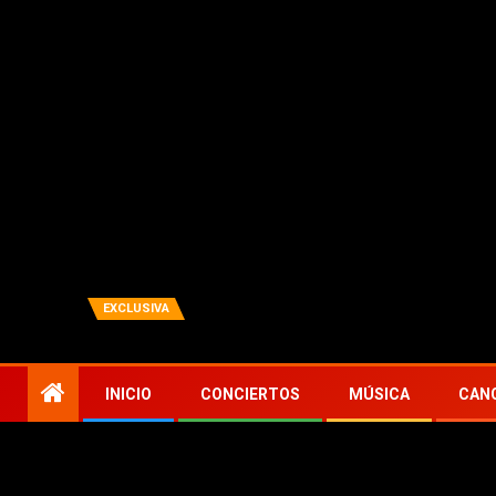
agosto 7, 2026
Zona Concierto
Todo actualidad en música
EXCLUSIVA
 anuncian nuevo álbum (y gira europea con Taking Back Sunday)
TENDENCIAS
INICIO
CONCIERTOS
MÚSICA
CAN
Inicio
Conciertos
Kiss se despiden en su último conci