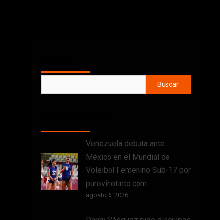
BUSCAR
Buscar
RECIENTES
Venezuela debuta ante
México en el Mundial de
Voleibol Femenino Sub-17 por
purovinotinto.com
agosto 6, 2026
Danry Vásquez pide disculpas