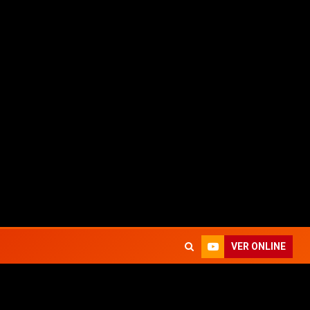
ron Winter colabora en ‘I Can’t Wait’ de Phoebe Bridgers
VER ONLINE