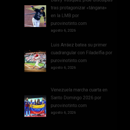
tras protagonizar «tángana»
en la LMB por
purovinotinto.com
agosto 6, 2026
Luis Arráez batea su primer
cuadrangular con Filadelfia por
purovinotinto.com
agosto 6, 2026
Venezuela marcha cuarta en
Santo Domingo 2026 por
purovinotinto.com
agosto 6, 2026