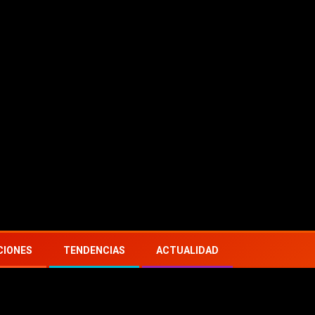
s
¿Qué está pasando con Brooklyn Vegan?
Came
CIONES
TENDENCIAS
ACTUALIDAD
erto… pero anuncian que volverán como una banda virtual