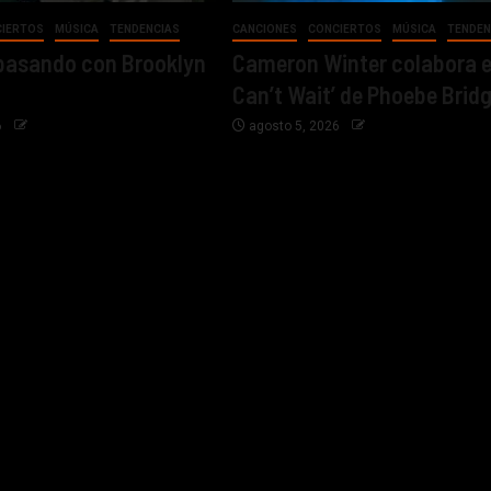
CIERTOS
MÚSICA
TENDENCIAS
CANCIONES
CONCIERTOS
MÚSICA
TENDEN
pasando con Brooklyn
Cameron Winter colabora en
Can’t Wait’ de Phoebe Brid
6
agosto 5, 2026