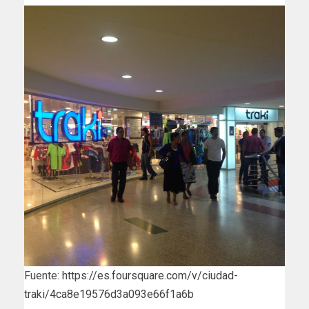
Fuente:
https://es.foursquare.com/v/ciudad-
traki/4ca8e19576d3a093e66f1a6b