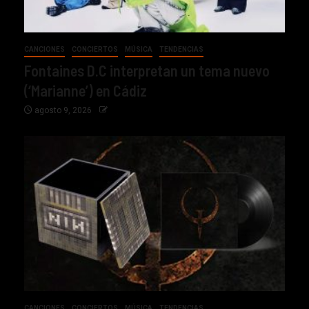
CANCIONES
CONCIERTOS
MÚSICA
TENDENCIAS
Fontaines D.C interpretan un tema nuevo
(‘Marianne’) en Cádiz
agosto 9, 2026
CANCIONES
CONCIERTOS
MÚSICA
TENDENCIAS