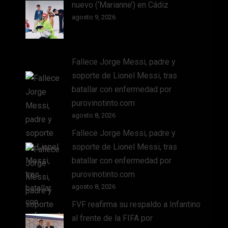
nuevo (‘Marianne’) en Cádiz
agosto 9, 2026
Fallece Jorge Messi, padre y
soporte de Lionel Messi, tras
batallar con enfermedad por
purovinotinto.com
agosto 8, 2026
Fallece Jorge Messi, padre y
soporte de Lionel Messi, tras
batallar con enfermedad por
purovinotinto.com
agosto 8, 2026
FVF reafirma su respaldo a Infantino
al frente de la FIFA por