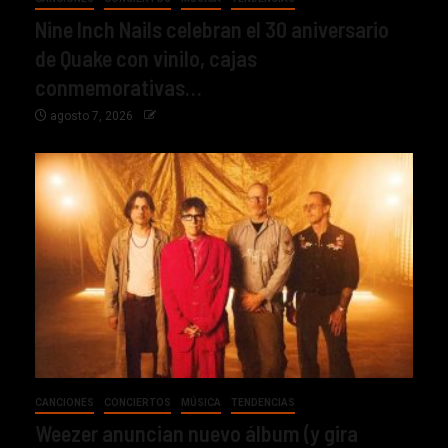
Nine Inch Nails celebran el 30 aniversario
de Quake con vinilo, cajas
conmemorativas…
agosto 7, 2026
CANCIONES
CONCIERTOS
MÚSICA
TENDENCIAS
Weezer anuncian nuevo álbum (y gira