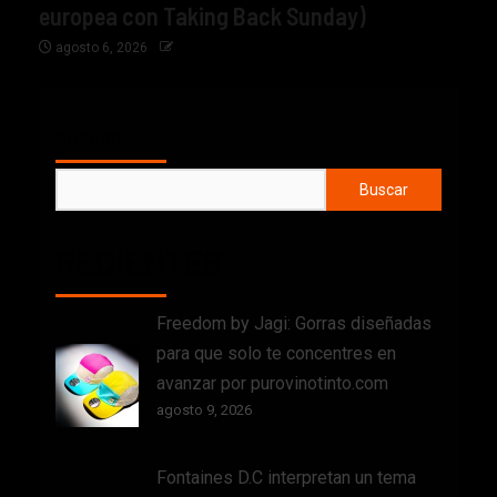
europea con Taking Back Sunday)
agosto 6, 2026
BUSCAR
Buscar
RECIENTES
Freedom by Jagi: Gorras diseñadas
para que solo te concentres en
avanzar por purovinotinto.com
agosto 9, 2026
Fontaines D.C interpretan un tema