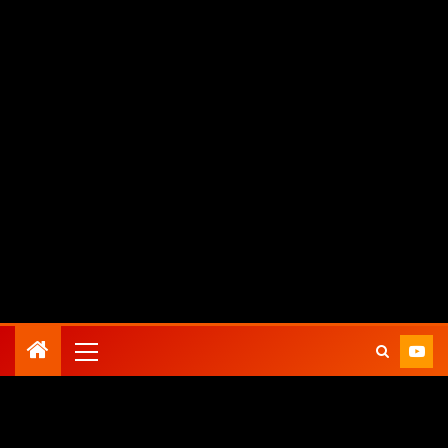
agosto 9, 2026
Zona Conciertos
Todo actualidad en música
Weezer anuncian nuevo álbum (y gira europea con Taking Bac
Inicio
Conciertos