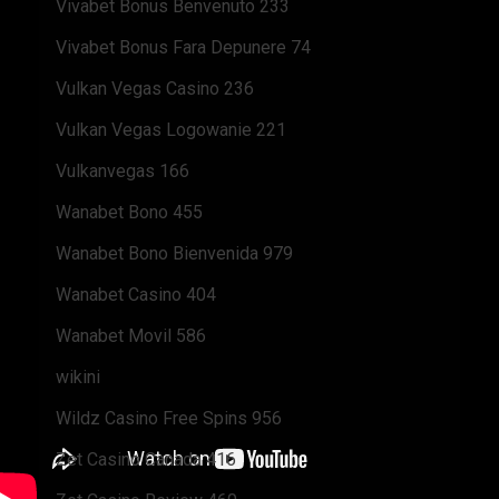
Vivabet Bonus Benvenuto 233
Vivabet Bonus Fara Depunere 74
Vulkan Vegas Casino 236
Vulkan Vegas Logowanie 221
Vulkanvegas 166
Wanabet Bono 455
Wanabet Bono Bienvenida 979
Wanabet Casino 404
Wanabet Movil 586
wikini
Wildz Casino Free Spins 956
Zet Casino Canada 416