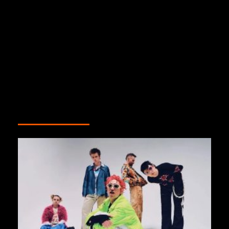
Anterior
Siguiente
Ricardo Chaneton: “Es
NBA: Knicks y Spurs
hermoso que la energía
inician la batalla final por
de Bancamiga se vuelque
el campeonato por
a apoyar nuestras raíces”
purovinotinto.com
por purovinotinto.com
MÁS HISTORIAS