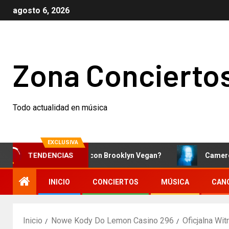
agosto 6, 2026
Zona Concierto
Todo actualidad en música
EXCLUSIVA
TENDENCIAS
¿Qué está pasando con Brooklyn Vegan?
Cameron Winte
INICIO
CONCIERTOS
MÚSICA
CAN
Inicio
Nowe Kody Do Lemon Casino 296
Oficjalna W