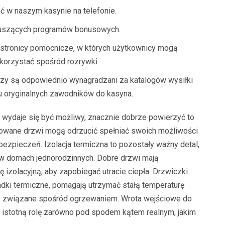
ać w naszym kasynie na telefonie.
 kuszących programów bonusowych.
 stronicy pomocnicze, w których użytkownicy mogą
 korzystać spośród rozrywki.
erzy są odpowiednio wynagradzani za katalogów wysiłki
 oryginalnych zawodników do kasyna.
 wydaje się być możliwy, znacznie dobrze powierzyć to
towane drzwi mogą odrzucić spełniać swoich możliwości
bezpieczeń. Izolacja termiczna to pozostały ważny detal,
 w domach jednorodzinnych. Dobre drzwi mają
zolacyjną, aby zapobiegać utracie ciepła. Drzwiczki
adki termiczne, pomagają utrzymać stałą temperaturę
ty związane spośród ogrzewaniem. Wrota wejściowe do
 istotną rolę zarówno pod spodem kątem realnym, jakim