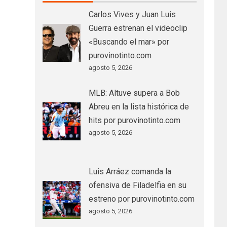
Carlos Vives y Juan Luis
Guerra estrenan el videoclip
«Buscando el mar» por
purovinotinto.com
agosto 5, 2026
MLB: Altuve supera a Bob
Abreu en la lista histórica de
hits por purovinotinto.com
agosto 5, 2026
Luis Arráez comanda la
ofensiva de Filadelfia en su
estreno por purovinotinto.com
agosto 5, 2026