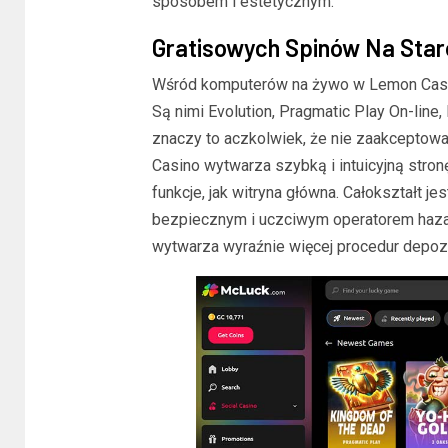
sposobem i estetycznym.
Gratisowych Spinów Na Staro
Wśród komputerów na żywo w Lemon Casin
Są nimi Evolution, Pragmatic Play On-lin
znaczy to aczkolwiek, że nie zaakceptow
Casino wytwarza szybką i intuicyjną stron
funkcje, jak witryna główna. Całokształt j
bezpiecznym i uczciwym operatorem hazard
wytwarza wyraźnie więcej procedur depozyt