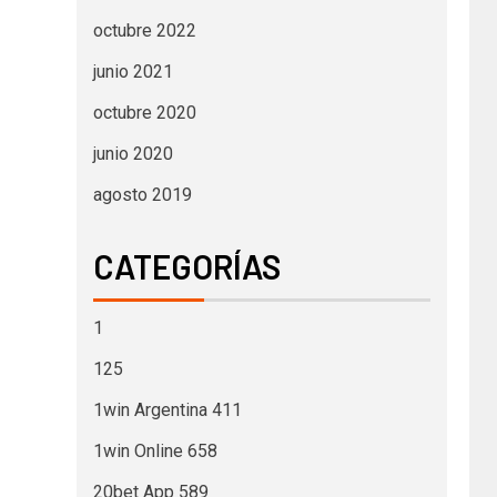
octubre 2022
junio 2021
octubre 2020
junio 2020
agosto 2019
CATEGORÍAS
1
125
1win Argentina 411
1win Online 658
20bet App 589