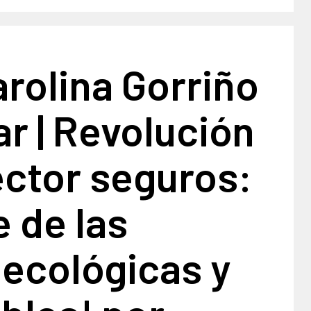
arolina Gorriño
ar | Revolución
ector seguros:
e de las
 ecológicas y