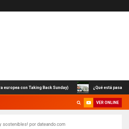
ea con Taking Back Sunday)
¿Qué está pasando con Br
VER ONLINE
s y sostenibles! por dateando.com