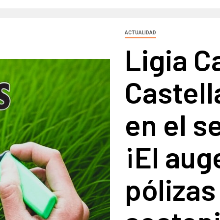
ACTUALIDAD
Ligia C
Castell
en el s
¡El aug
pólizas