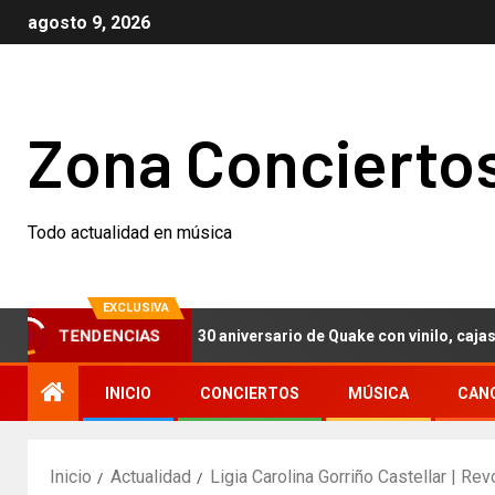
agosto 9, 2026
Zona Concierto
Todo actualidad en música
EXCLUSIVA
ch Nails celebran el 30 aniversario de Quake con vinilo, cajas conm
TENDENCIAS
INICIO
CONCIERTOS
MÚSICA
CAN
Inicio
Actualidad
Ligia Carolina Gorriño Castellar | Re