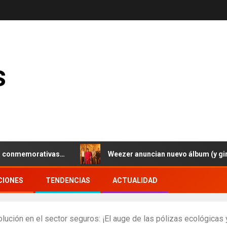
s
emorativas…
Weezer anuncian nuevo álbum (y gira europ
CIONES
TENDENCIAS
ACTUALIDAD
volución en el sector seguros: ¡El auge de las pólizas ecológica