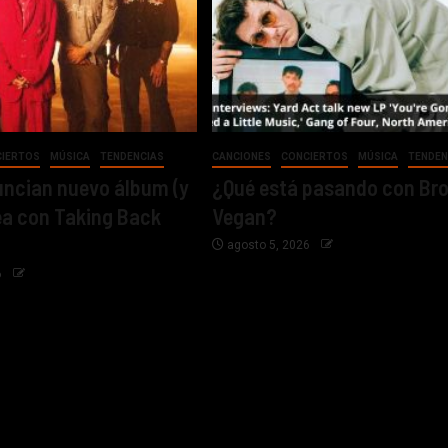
CIERTOS
MÚSICA
TENDENCIAS
CANCIONES
CONCIERTOS
MÚSICA
TENDEN
ncian nuevo álbum (y
¿Qué está pasando con Br
ea con Taking Back
Vegan?
agosto 5, 2026
6