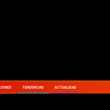
s
tivas…
Weezer anuncian nuevo álbum (y gira europea co
CIONES
TENDENCIAS
ACTUALIDAD
Every Strength’