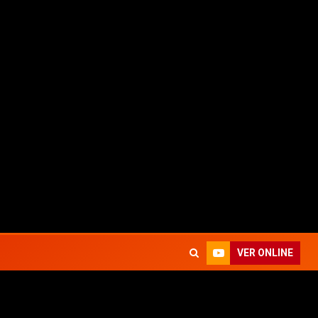
n Taking Back Sunday)
¿Qué está pasando con Brookly
VER ONLINE