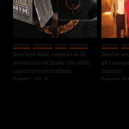
CANCIONES
CONCIERTOS
MÚSICA
TENDENCIAS
CANCIONES
CON
Nine Inch Nails celebran el 30
Weezer anu
aniversario de Quake con vinilo,
gira europ
cajas conmemorativas…
Sunday)
agosto 7, 2026
agosto 6, 202