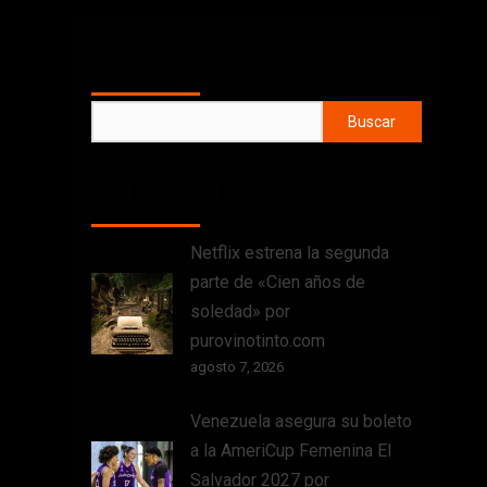
BUSCAR
Buscar
RECIENTES
Netflix estrena la segunda
parte de «Cien años de
soledad» por
purovinotinto.com
agosto 7, 2026
Venezuela asegura su boleto
a la AmeriCup Femenina El
Salvador 2027 por