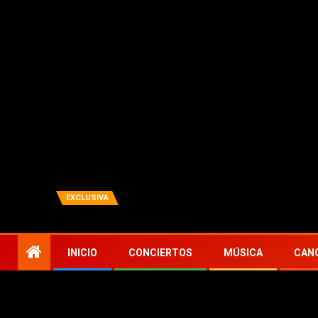
agosto 7, 2026
Zona Concierto
Todo actualidad en música
EXCLUSIVA
ls celebran el 30 aniversario de Quake con vinilo, cajas conmemora
TENDENCIAS
INICIO
CONCIERTOS
MÚSICA
CAN
Inicio
Conciertos
Loathe disparan con bala en ‘Gifted 