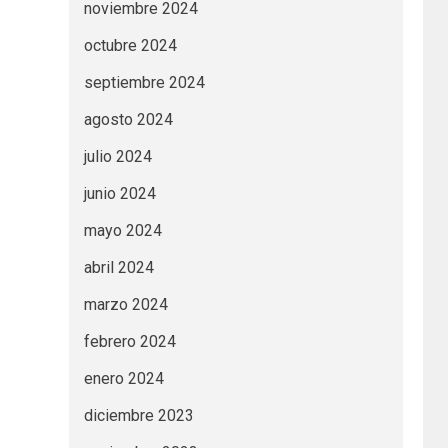
noviembre 2024
octubre 2024
septiembre 2024
agosto 2024
julio 2024
junio 2024
mayo 2024
abril 2024
marzo 2024
febrero 2024
enero 2024
diciembre 2023