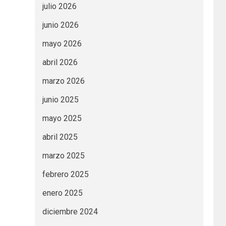
julio 2026
junio 2026
mayo 2026
abril 2026
marzo 2026
junio 2025
mayo 2025
abril 2025
marzo 2025
febrero 2025
enero 2025
diciembre 2024