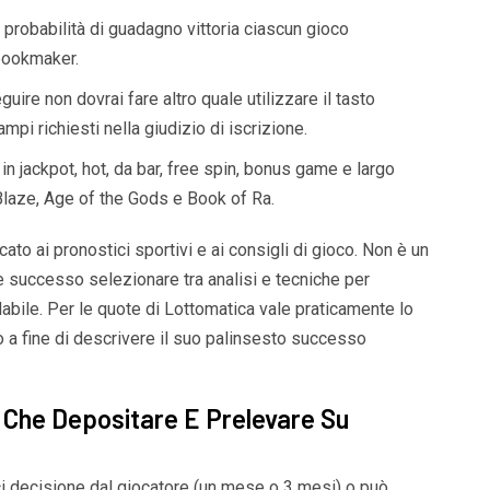
le probabilità di guadagno vittoria ciascun gioco
 bookmaker.
ire non dovrai fare altro quale utilizzare il tasto
mpi richiesti nella giudizio di iscrizione.
in jackpot, hot, da bar, free spin, bonus game e largo
laze, Age of the Gods e Book of Ra.
cato ai pronostici sportivi e ai consigli di gioco. Non è un
 successo selezionare tra analisi e tecniche per
abile. Per le quote di Lottomatica vale praticamente lo
a fine di descrivere il suo palinsesto successo
he Depositare E Prelevare Su
i decisione dal giocatore (un mese o 3 mesi) o può