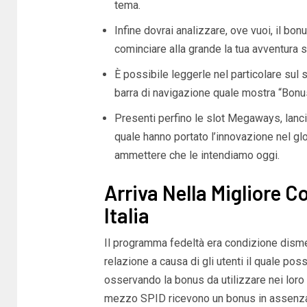
tema.
Infine dovrai analizzare, ove vuoi, il bo
cominciare alla grande la tua avventura 
È possibile leggerle nel particolare sul s
barra di navigazione quale mostra “Bonus” 
Presenti perfino le slot Megaways, lanci
quale hanno portato l’innovazione nel g
ammettere che le intendiamo oggi.
Arriva Nella Migliore C
Italia
Il programma fedeltà era condizione disme
relazione a causa di gli utenti il quale po
osservando la bonus da utilizzare nei loro gio
mezzo SPID ricevono un bonus in assenza d