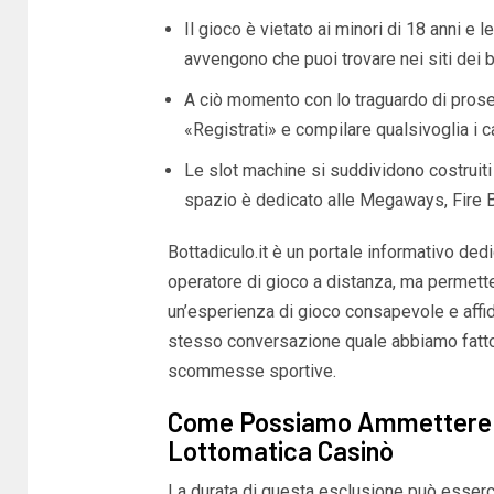
Il gioco è vietato ai minori di 18 anni e 
avvengono che puoi trovare nei siti dei
A ciò momento con lo traguardo di prosegu
«Registrati» e compilare qualsivoglia i ca
Le slot machine si suddividono costruiti 
spazio è dedicato alle Megaways, Fire B
Bottadiculo.it è un portale informativo dedi
operatore di gioco a distanza, ma permette
un’esperienza di gioco consapevole e affid
stesso conversazione quale abbiamo fatto 
scommesse sportive.
Come Possiamo Ammettere C
Lottomatica Casinò
La durata di questa esclusione può esserc