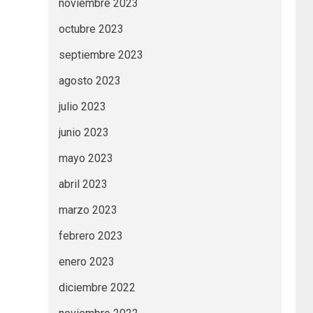
noviembre 2023
octubre 2023
septiembre 2023
agosto 2023
julio 2023
junio 2023
mayo 2023
abril 2023
marzo 2023
febrero 2023
enero 2023
diciembre 2022