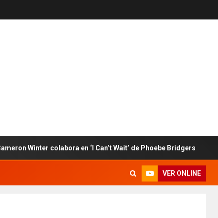
 Winter colabora en ‘I Can’t Wait’ de Phoebe Bridgers
VER ONLINE