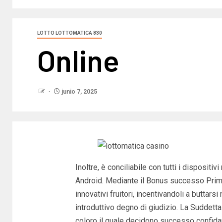
LOTTO LOTTOMATICA 830
Online
junio 7, 2025
Inoltre, è conciliabile con tutti i dispositi
Android. Mediante il Bonus successo Primo
innovativi fruitori, incentivandoli a butta
introduttivo degno di giudizio. La Suddett
coloro il quale decidono successo confidar