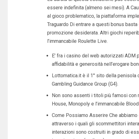
essere indefinita (almeno sei mesi). A Caus
al gioco problematico, la piattaforma imp
Traguardo Di entrare a questi bonus basta e
promozione desiderata. Altri giochi reperib
l’immancabile Roulette Live.
E’ fra i casino del web autorizzati ADM pi
affidabilità e generosità nell’erogare bon
Lottomatica.it è il 1° sito della penisola 
Gambling Guidance Group (G4).
Non sono assenti i titoli più famosi
House, Monopoly e l’immancabile Blood
Come Possiamo Asserire Che abbiamo gi
attraverso i quali gli scommettitori int
interazioni sono costruiti in grado di ess