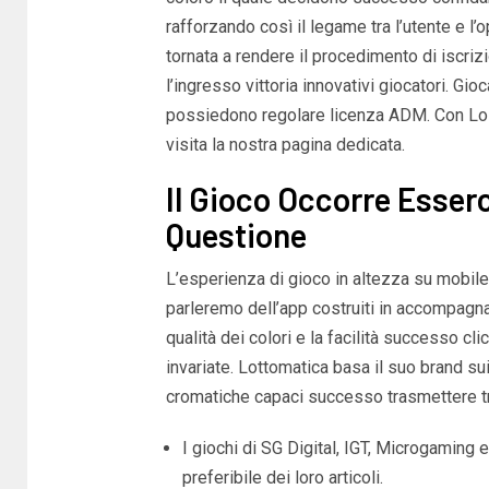
rafforzando così il legame tra l’utente e l’
tornata a rendere il procedimento di iscriz
l’ingresso vittoria innovativi giocatori. Gio
possiedono regolare licenza ADM. Con Lo 
visita la nostra pagina dedicata.
Il Gioco Occorre Esser
Questione
L’esperienza di gioco in altezza su mobile 
parleremo dell’app costruiti in accompagnam
qualità dei colori e la facilità successo 
invariate. Lottomatica basa il suo brand su
cromatiche capaci successo trasmettere tra
I giochi di SG Digital, IGT, Microgaming e
preferibile dei loro articoli.