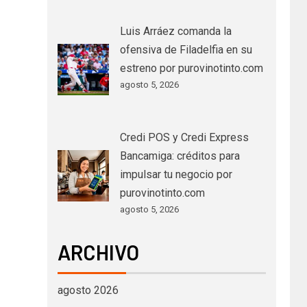
Luis Arráez comanda la
ofensiva de Filadelfia en su
estreno por purovinotinto.com
agosto 5, 2026
Credi POS y Credi Express
Bancamiga: créditos para
impulsar tu negocio por
purovinotinto.com
agosto 5, 2026
ARCHIVO
agosto 2026