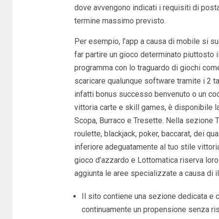
dove avvengono indicati i requisiti di posta
termine massimo previsto.
Per esempio, l’app a causa di mobile si su
far partire un gioco determinato piuttosto 
programma con lo traguardo di giochi com
scaricare qualunque software tramite i 2 ta
infatti bonus successo benvenuto o un cod
vittoria carte e skill games, è disponibile 
Scopa, Burraco e Tresette. Nella sezione 
roulette, blackjack, poker, baccarat, dei qua
inferiore adeguatamente al tuo stile vittori
gioco d’azzardo e Lottomatica riserva loro
aggiunta le aree specializzate a causa di il 
Il sito contiene una sezione dedicata e 
continuamente un propensione senza risch