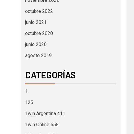
noviembre 2022
octubre 2022
junio 2021
octubre 2020
junio 2020
agosto 2019
CATEGORÍAS
1
125
1win Argentina 411
1win Online 658