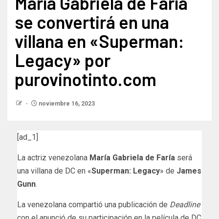
María Gabriela de Faría
se convertirá en una
villana en «Superman:
Legacy» por
purovinotinto.com
noviembre 16, 2023
[ad_1]
La actriz venezolana
María Gabriela de Faría
será
una villana de DC en «
Superman: Legacy
» de
James
Gunn
.
La venezolana compartió una publicación de
Deadline
con el anunció de su participación en la película de DC