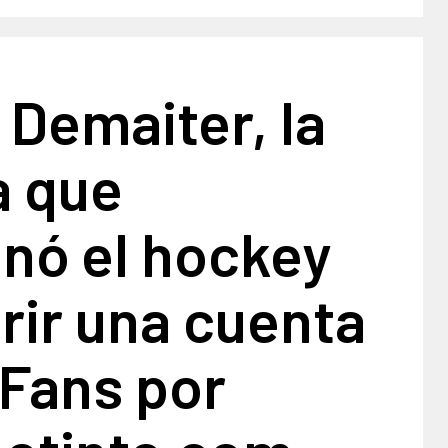
 Demaiter, la
a que
nó el hockey
rir una cuenta
yFans por