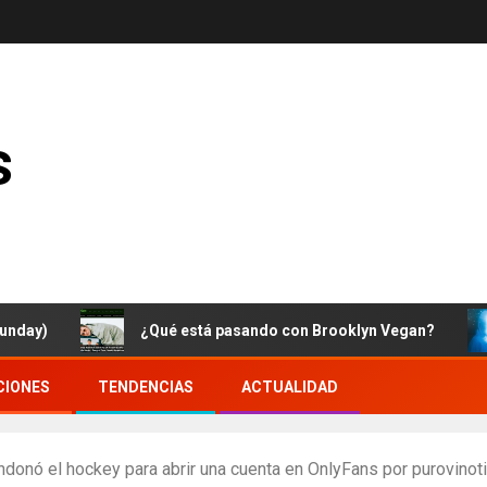
s
¿Qué está pasando con Brooklyn Vegan?
C
CIONES
TENDENCIAS
ACTUALIDAD
ndonó el hockey para abrir una cuenta en OnlyFans por purovinot