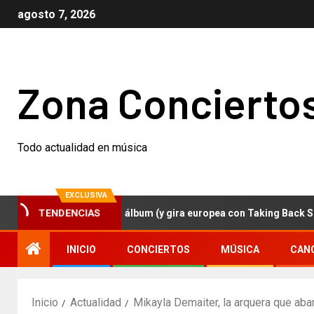
agosto 7, 2026
Zona Concierto
Todo actualidad en música
EXCLUSIVA
TENDENCIAS
zer anuncian nuevo álbum (y gira europea con Taking Back Sunday)
INICIO
CONCIERTOS
MÚSICA
CAN
Inicio
Actualidad
Mikayla Demaiter, la arquera que aba