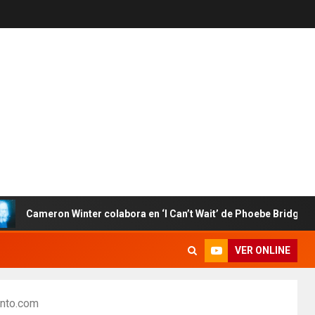
ameron Winter colabora en ‘I Can’t Wait’ de Phoebe Bridgers
VER ONLINE
into.com