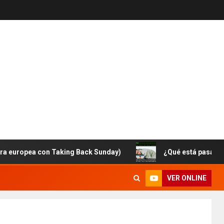
pea con Taking Back Sunday)
¿Qué está pasando con Br
VER ONLINE