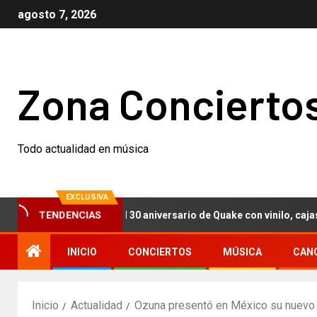
agosto 7, 2026
Zona Concierto
Todo actualidad en música
EXCLUSIVA
TENDENCIAS
ch Nails celebran el 30 aniversario de Quake con vinilo, cajas con
INICIO
CONCIERTOS
MÚSICA
CAN
Inicio
Actualidad
Ozuna presentó en México su nuevo