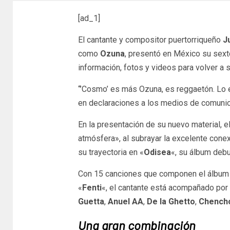
[ad_1]
El cantante y compositor puertorriqueño
Ju
como
Ozuna
, presentó en México su sext
información, fotos y videos para volver a 
“’Cosmo’ es más Ozuna, es reggaetón. Lo e
en declaraciones a los medios de comunica
En la presentación de su nuevo material, e
atmósfera», al subrayar la excelente conex
su trayectoria en «
Odisea
«, su álbum debu
Con 15 canciones que componen el álbum
«
Fenti
«, el cantante está acompañado po
Guetta
,
Anuel AA
,
De la Ghetto
,
Chench
Una gran combinación