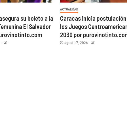
ACTUALIDAD
asegura su boleto a la
Caracas inicia postulación
emenina El Salvador
los Juegos Centroamerica
urovinotinto.com
2030 por purovinotinto.co
6
agosto 7, 2026