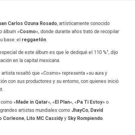
an Carlos Ozuna Rosado
, artísticamente conocido
o álbum «
Cosmo
«, donde durante años trató de recopilar
su base: el
reggaetón
.
special de este álbum es que le dediqué el 110 %”, dijo
ción en la capital mexicana.
l artista resaltó que «Cosmo» representa «su aura y
ión con sus productores y su entorno, con quienes inició
t.
 como «
Made in Qatar
«, «
El Plan
«, «
Pa Ti Estoy
» o
r grandes artistas mundiales como
JhayCo
,
David
o Corleone
,
Lito MC Cassidy
y
Sky Rompiendo
.