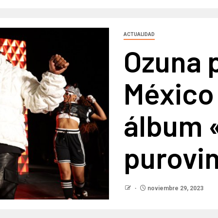
ACTUALIDAD
Ozuna 
México
álbum 
purovi
noviembre 29, 2023