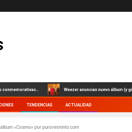
s
memorativas…
Weezer anuncian nuevo álbum (y gira euro
CIONES
TENDENCIAS
ACTUALIDAD
 álbum «Cosmo» por purovinotinto.com