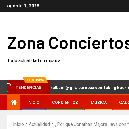
agosto 7, 2026
Zona Concierto
Todo actualidad en música
EXCLUSIVA
zer anuncian nuevo álbum (y gira europea con Taking Back Sunday
TENDENCIAS
INICIO
CONCIERTOS
MÚSICA
CAN
Inicio
Actualidad
¿Por qué Jonathan Majors lleva con f