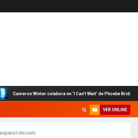
Cameron Winter colabora en ‘I Can’t Wait’ de Phoebe Bridgers
VER ONLINE
nnespanol.cnn.com