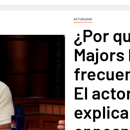
ACTUALIDAD
¿Por q
Majors 
frecuen
El acto
explica