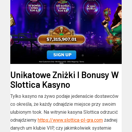
Unikatowe Zniżki I Bonusy W
Slottica Kasyno
Tylko kasyno na żywo podaje jedenaście dostawców
co określa, że każdy odnajdzie miejsce przy swoim
ulubionym took. Na witrynie kasyna Slottica odrzucić
odnajdziemy
https://www.slottica-pl-gra.com
żadnej
danych um klubie VIP, czy jakimkolwiek systemie