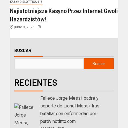
KASYNO SLOTTICA 915
Najistotniejsze Kasyno Przez Internet Gwoli
Hazardzistów!
junio 9, 2025
BUSCAR
Buscar
RECIENTES
Fallece Jorge Messi, padre y
soporte de Lionel Messi, tras
batallar con enfermedad por
purovinotinto.com