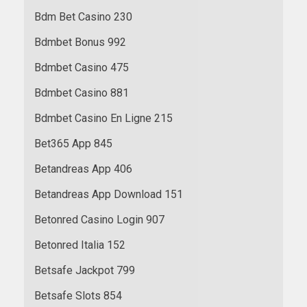
Bdm Bet Casino 230
Bdmbet Bonus 992
Bdmbet Casino 475
Bdmbet Casino 881
Bdmbet Casino En Ligne 215
Bet365 App 845
Betandreas App 406
Betandreas App Download 151
Betonred Casino Login 907
Betonred Italia 152
Betsafe Jackpot 799
Betsafe Slots 854