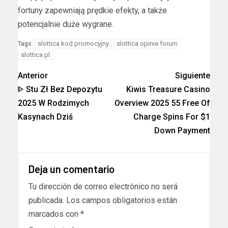
fortuny zapewniają prędkie efekty, a także
potencjalnie duże wygrane.
slottica kod promocyjny
slottica opinie forum
Tags:
slottica pl
Anterior
Siguiente
ᐈ Stu Zł Bez Depozytu
Kiwis Treasure Casino
2025 W Rodzimych
Overview 2025 55 Free Of
Kasynach Dziś
Charge Spins For $1
Down Payment
Deja un comentario
Tu dirección de correo electrónico no será
publicada.
Los campos obligatorios están
marcados con
*