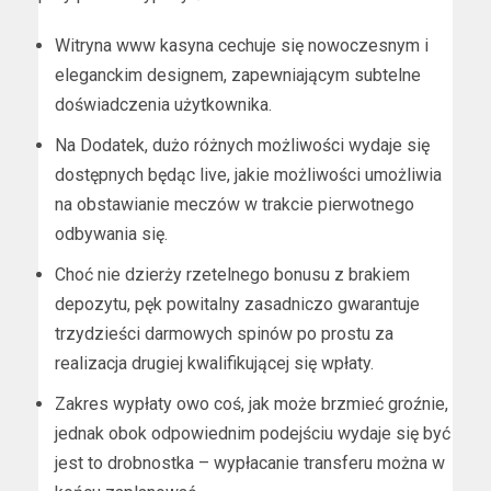
Witryna www kasyna cechuje się nowoczesnym i
eleganckim designem, zapewniającym subtelne
doświadczenia użytkownika.
Na Dodatek, dużo różnych możliwości wydaje się
dostępnych będąc live, jakie możliwości umożliwia
na obstawianie meczów w trakcie pierwotnego
odbywania się.
Choć nie dzierży rzetelnego bonusu z brakiem
depozytu, pęk powitalny zasadniczo gwarantuje
trzydzieści darmowych spinów po prostu za
realizacja drugiej kwalifikującej się wpłaty.
Zakres wypłaty owo coś, jak może brzmieć groźnie,
jednak obok odpowiednim podejściu wydaje się być
jest to drobnostka – wypłacanie transferu można w