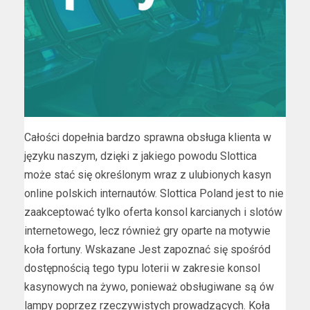
Całości dopełnia bardzo sprawna obsługa klienta w
języku naszym, dzięki z jakiego powodu Slottica
może stać się określonym wraz z ulubionych kasyn
online polskich internautów. Slottica Poland jest to nie
zaakceptować tylko oferta konsol karcianych i slotów
internetowego, lecz również gry oparte na motywie
koła fortuny. Wskazane Jest zapoznać się spośród
dostępnością tego typu loterii w zakresie konsol
kasynowych na żywo, ponieważ obsługiwane są ów
lampy poprzez rzeczywistych prowadzących. Koła