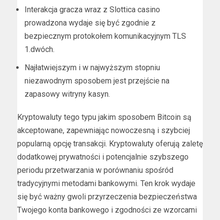
Interakcja gracza wraz z Slottica casino
prowadzona wydaje się być zgodnie z
bezpiecznym protokołem komunikacyjnym TLS
1.dwóch.
Najłatwiejszym i w najwyższym stopniu
niezawodnym sposobem jest przejście na
zapasowy witryny kasyn.
Kryptowaluty tego typu jakim sposobem Bitcoin są
akceptowane, zapewniając nowoczesną i szybciej
popularną opcję transakcji. Kryptowaluty oferują zaletę
dodatkowej prywatności i potencjalnie szybszego
periodu przetwarzania w porównaniu spośród
tradycyjnymi metodami bankowymi. Ten krok wydaje
się być ważny gwoli przyrzeczenia bezpieczeństwa
Twojego konta bankowego i zgodności ze wzorcami