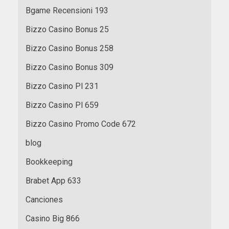
Bgame Recensioni 193
Bizzo Casino Bonus 25
Bizzo Casino Bonus 258
Bizzo Casino Bonus 309
Bizzo Casino Pl 231
Bizzo Casino Pl 659
Bizzo Casino Promo Code 672
blog
Bookkeeping
Brabet App 633
Canciones
Casino Big 866