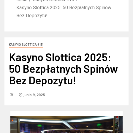
Kasyno Slottica 2025: 50 Bezpłatnych Spinów
Bez Depozytu!
KASYNO SLOTTICA 915
Kasyno Slottica 2025:
50 Bezpłatnych Spinów
Bez Depozytu!
junio 9, 2025