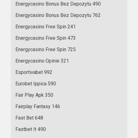
Energycasino Bonus Bez Depozytu 490
Energycasino Bonus Bez Depozytu 762
Energycasino Free Spin 241
Energycasino Free Spin 473
Energycasino Free Spin 725
Energycasino Opinie 321
Esportivabet 992
Eurobet Ippica 590
Fair Play Apk 350
Fairplay Fantasy 146
Fast Bet 648
Fastbet It 490