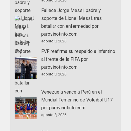
agosto 8, 2026
Fallece Jorge Messi, padre y
soporte de Lionel Messi, tras
batallar con enfermedad por
purovinotinto.com
agosto 8, 2026
FVF reafirma su respaldo a Infantino
al frente de la FIFA por
purovinotinto.com
agosto 8, 2026
Venezuela vence a Perú en el
Mundial Femenino de Voleibol U17
por purovinotinto.com
agosto 8, 2026