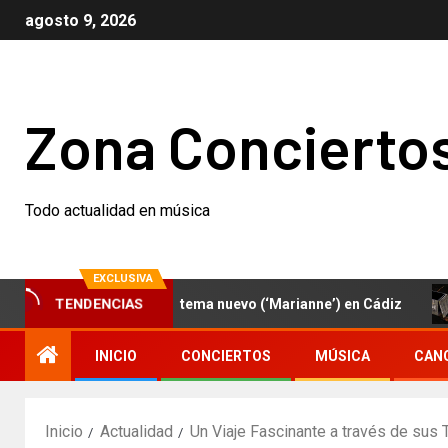
agosto 9, 2026
Zona Concierto
Todo actualidad en música
EXCLUSIVA
TENDENCIAS
D.C interpretan un tema nuevo (‘Marianne’) en Cádiz
Ni
INICIO
CONCIERTOS
MÚSICA
CAN
Inicio
Actualidad
Un Viaje Fascinante a través de sus