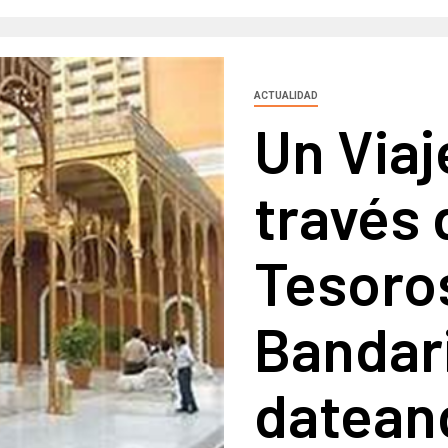
ACTUALIDAD
Un Viaj
través 
Tesoro
Bandari
datean