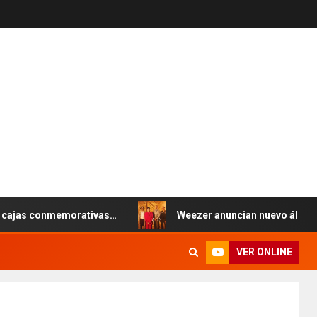
s conmemorativas…
Weezer anuncian nuevo álbum (y gira 
VER ONLINE