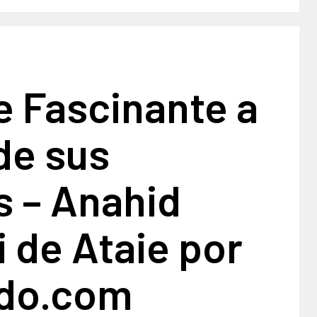
e Fascinante a
de sus
s – Anahid
 de Ataie por
do.com