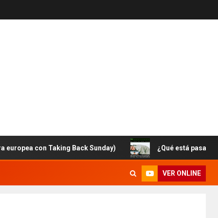
ea con Taking Back Sunday)
¿Qué está pasando con Br
VER ONLINE