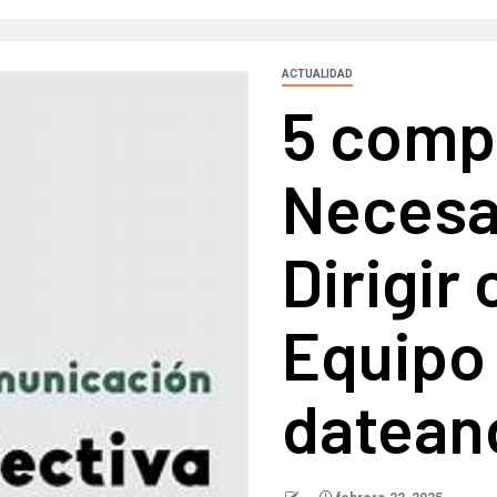
ACTUALIDAD
5 comp
Necesa
Dirigir
Equipo
datean