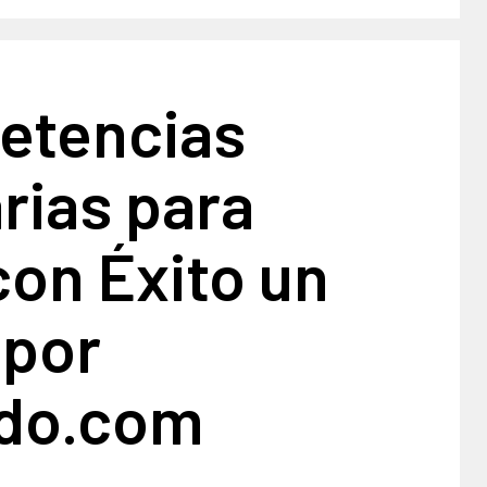
etencias
rias para
 con Éxito un
 por
do.com