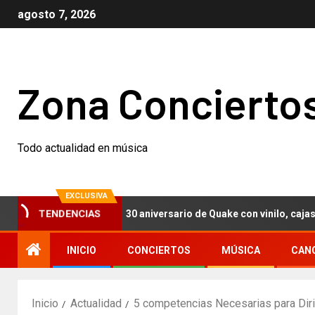
agosto 7, 2026
Zona Concierto
Todo actualidad en música
EXCLUSIVA
h Nails celebran el 30 aniversario de Quake con vinilo, cajas conm
TENDENCIAS
INICIO
CONCIERTOS
MÚSICA
CAN
Inicio
Actualidad
5 competencias Necesarias para Diri