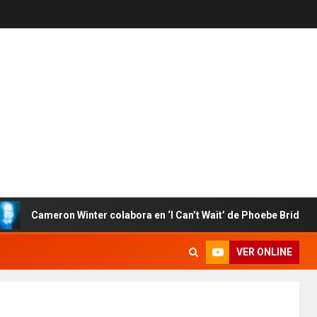
Cameron Winter colabora en ‘I Can’t Wait’ de Phoebe Bridgers
VER ONLINE