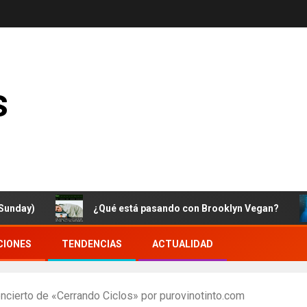
s
)
¿Qué está pasando con Brooklyn Vegan?
CIONES
TENDENCIAS
ACTUALIDAD
oncierto de «Cerrando Ciclos» por purovinotinto.com