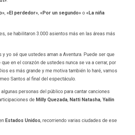
st»
.
o»
,
«El perdedor»
,
«Por un segundo»
o
«La niña
res, se habilitaron 3.000 asientos más en las áreas más
os y yo sé que ustedes aman a Aventura. Puede ser que
é que en el corazón de ustedes nunca se va a cerrar, por
 Dios es más grande y me motiva también lo haré, vamos
omeo Santos al final del espectáculo.
 algunas personas del público para cantar canciones
participaciones de
Milly Quezada
,
Natti Natasha
,
Yailin
 en
Estados Unidos
, recorriendo varias ciudades de ese