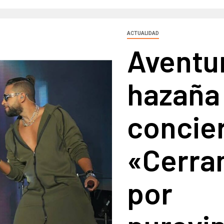
ACTUALIDAD
Aventur
hazaña 
concie
«Cerra
por