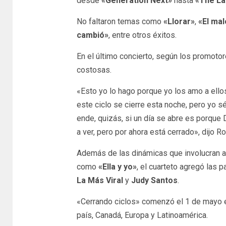
desde
«Generation Next»
hasta
«The La
No faltaron temas como
«Llorar»
,
«El mal
cambió»
, entre otros éxitos.
En el último concierto, según los promoto
costosas.
«Esto yo lo hago porque yo los amo a ell
este ciclo se cierre esta noche, pero yo s
ende, quizás, si un día se abre es porque
a ver, pero por ahora está cerrado», dijo R
Además de las dinámicas que involucran a
como
«Ella y yo»
, el cuarteto agregó las 
La Más Viral
y
Judy Santos
.
«Cerrando ciclos» comenzó el 1 de mayo
país, Canadá, Europa y Latinoamérica.