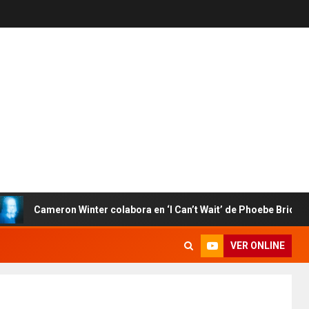
Cameron Winter colabora en ‘I Can’t Wait’ de Phoebe Bridgers
VER ONLINE