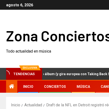
agosto 6, 2026
Zona Concierto
Todo actualidad en música
EXCLUSIVA
TENDENCIAS
zer anuncian nuevo álbum (y gira europea con Taking Back Sunday)
INICIO
CONCIERTOS
MÚSICA
CAN
Inicio
Actualidad
Draft de la NFL en Detroit registró r