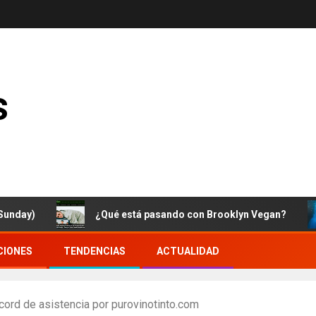
s
¿Qué está pasando con Brooklyn Vegan?
C
CIONES
TENDENCIAS
ACTUALIDAD
écord de asistencia por purovinotinto.com