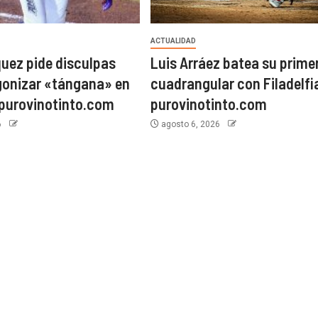
ACTUALIDAD
uez pide disculpas
Luis Arráez batea su prime
gonizar «tángana» en
cuadrangular con Filadelfi
 purovinotinto.com
purovinotinto.com
6
agosto 6, 2026