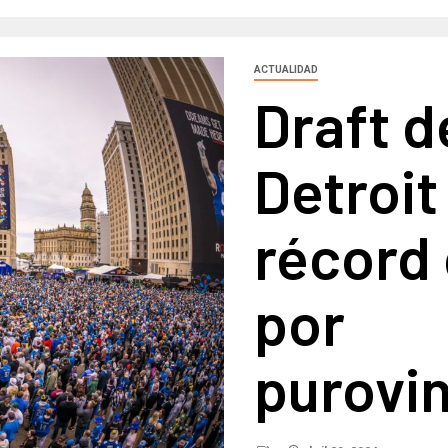
ACTUALIDAD
Draft d
Detroit
récord 
por
purovi