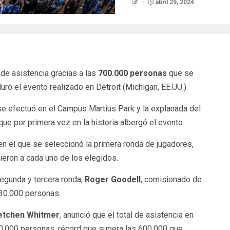
abril 29, 2024
de asistencia gracias a las
700.000 personas
que se
duró el evento realizado en Detroit (Michigan, EE.UU.).
 se efectuó en el Campus Martius Park y la explanada del
 que por primera vez en la historia albergó el evento.
en el que se seleccionó la primera ronda de jugadores,
ieron a cada uno de los elegidos.
segunda y tercera ronda,
Roger Goodell
, comisionado de
230.000 personas.
etchen Whitmer
, anunció que el total de asistencia en
00.000 personas, récord que supera las 600.000 que