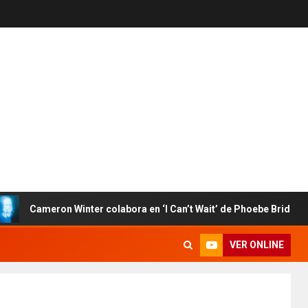
ameron Winter colabora en ‘I Can’t Wait’ de Phoebe Bridgers
VER ONLINE