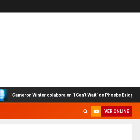
Cameron Winter colabora en ‘I Can’t Wait’ de Phoebe Bridgers
VER ONLINE