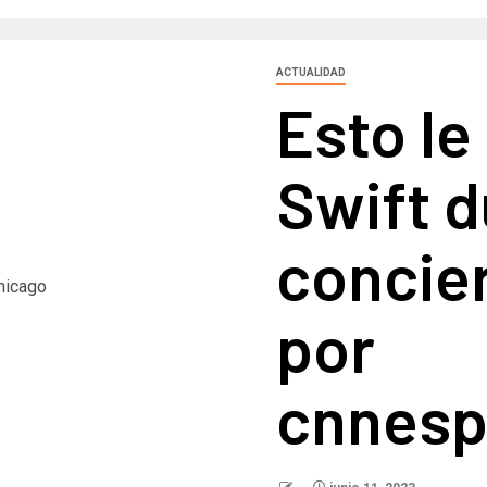
ACTUALIDAD
Esto le
Swift d
concie
por
cnnesp