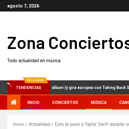
agosto 7, 2026
Zona Concierto
Todo actualidad en música
EXCLUSIVA
zer anuncian nuevo álbum (y gira europea con Taking Back Sunday
TENDENCIAS
INICIO
CONCIERTOS
MÚSICA
CAN
Inicio
Actualidad
Esto le pasó a Taylor Swift durante 