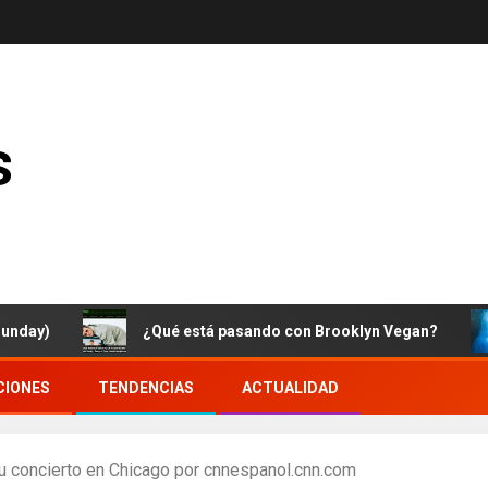
s
)
¿Qué está pasando con Brooklyn Vegan?
CIONES
TENDENCIAS
ACTUALIDAD
su concierto en Chicago por cnnespanol.cnn.com