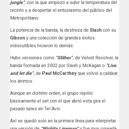
jungle”
, con la que empezó a subir la temperatura del
recinto y a despertar el entusiasmo del público del
Metropolitano.
La potencia de la banda, la destreza de
Slash
con su
Gibson
y una colección de grandes éxitos
indiscutibles hicieron lo demás.
Hubo versiones como
“Slither”
, de Velvet Revolver, la
banda formada en 2002 por Slash y McKagan o
“Live
and let die”
, de
Paul McCarthey
que volvió a caldear
los ánimos.
Aunque en distinto orden, el grupo repitió
básicamente el set con el que abrió esta gira el
pasado lunes en Tel Aviv.
Axl se quedó solo en la primera línea para interpretar
una versión de
“Wichita Lineman”
y fue muy coreada