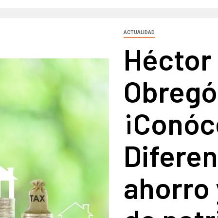
ACTUALIDAD
Héctor
Obregón
¡Conóc
Diferen
ahorro