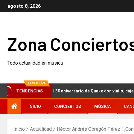
agosto 8, 2026
Zona Concierto
Todo actualidad en música
EXCLUSIVA
TENDENCIAS
ch Nails celebran el 30 aniversario de Quake con vinilo, cajas con
INICIO
CONCIERTOS
MÚSICA
CAN
Inicio
Actualidad
Héctor Andrés Obregón Pérez | ¡Conó