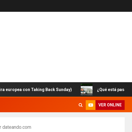
pea con Taking Back Sunday)
¿Qué está pasando con Br
VER ONLINE
or dateando.com