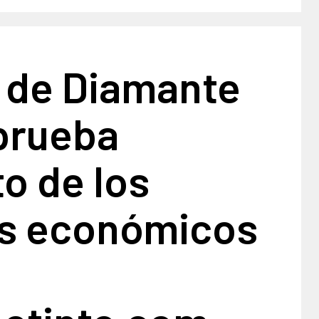
a de Diamante
prueba
o de los
s económicos