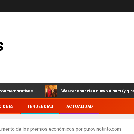
s
morativas…
Weezer anuncian nuevo álbum (y gira europ
CIONES
TENDENCIAS
ACTUALIDAD
umento de los premios económicos por purovinotinto.com