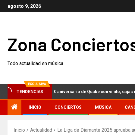
agosto 9, 2026
Zona Concierto
Todo actualidad en música
EXCLUSIVA
TENDENCIAS
h Nails celebran el 30 aniversario de Quake con vinilo, cajas conme
INICIO
CONCIERTOS
MÚSICA
CAN
Inicio
Actualidad
La Liga de Diamante 2025 aprueba a