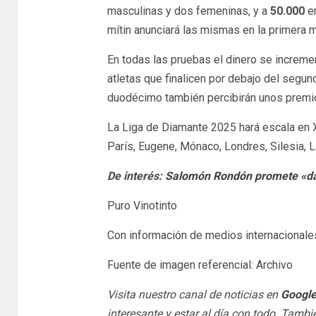
masculinas y dos femeninas, y a
50.000
en
mítin anunciará las mismas en la primera m
En todas las pruebas el dinero se increme
atletas que finalicen por debajo del segun
duodécimo también percibirán unos premios
La Liga de Diamante 2025 hará escala en 
París, Eugene, Mónaco, Londres, Silesia, L
De interés:
Salomón Rondón promete «dar 
Puro Vinotinto
Con información de medios internacionale
Fuente de imagen referencial: Archivo
Visita nuestro canal de noticias en
Googl
interesante y estar al día con todo. Tamb