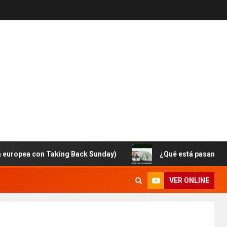
ea con Taking Back Sunday)
¿Qué está pasando con Bro
VER ONLINE