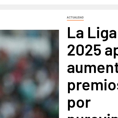
ACTUALIDAD
La Lig
2025 a
aument
premio
por