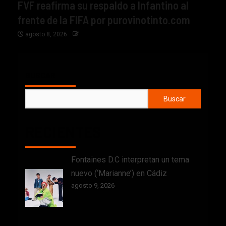
FVF reafirma su respaldo a Infantino al
frente de la FIFA por purovinotinto.com
agosto 8, 2026
BUSCAR
Buscar
RECIENTES
Fontaines D.C interpretan un tema
nuevo (‘Marianne’) en Cádiz
agosto 9, 2026