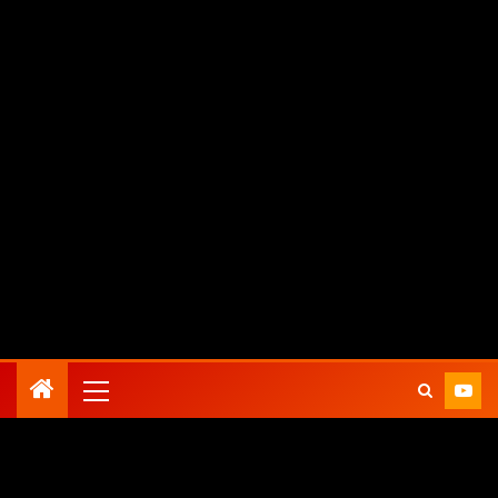
agosto 9, 2026
Zona Conciertos
Todo actualidad en música
evo (‘Marianne’) en Cádiz
Nine Inch Nails celebran el 
Inicio
Actualidad