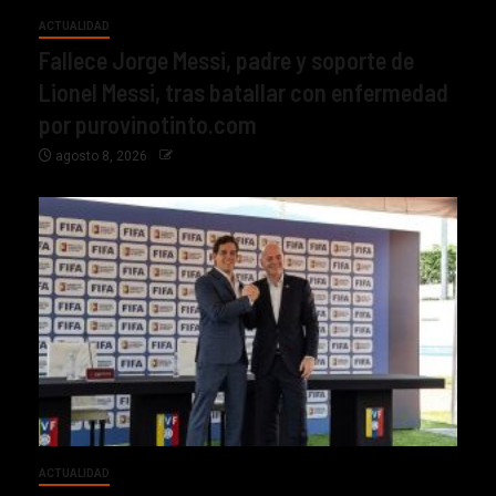
ACTUALIDAD
Fallece Jorge Messi, padre y soporte de
Lionel Messi, tras batallar con enfermedad
por purovinotinto.com
agosto 8, 2026
ACTUALIDAD