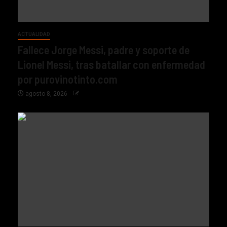
ACTUALIDAD
Fallece Jorge Messi, padre y soporte de
Lionel Messi, tras batallar con enfermedad
por purovinotinto.com
agosto 8, 2026