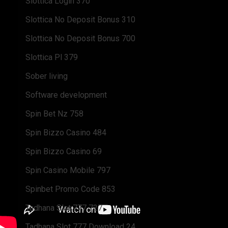
Slottica Login 370
Slottica No Deposit Bonus 310
Slottica No Deposit Bonus 700
Slottica Pl 379
Sober living
Software development
Spin Bet Nz 758
Spin Bizzo Casino 484
Spin Bizzo Casino 69
Spin Casino Mobile 797
Spinbet Promo Code 853
Tadhana Slot 777 727
Tadhana Slot 777 Download 24