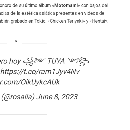
sonoro de su último álbum «
Motomami
» con bajos del
cias de la estética asiática presentes en videos de
ién grabado en Tokio, «Chicken Teriyaki» y «Hentai».
a pero hoy ꧁༻ TUYA ༺꧂
https://t.co/ram1Jyv4Nv
ter.com/OikUykcAUk
A (@rosalia)
June 8, 2023