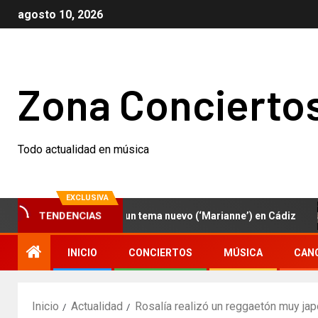
agosto 10, 2026
Zona Concierto
Todo actualidad en música
EXCLUSIVA
TENDENCIAS
es D.C interpretan un tema nuevo (‘Marianne’) en Cádiz
INICIO
CONCIERTOS
MÚSICA
CAN
Inicio
Actualidad
Rosalía realizó un reggaetón muy ja