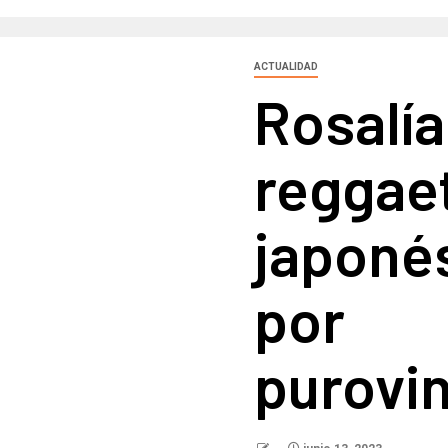
ACTUALIDAD
Rosalía
reggae
japoné
por
purovi