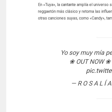
En «Tuya», la
cantante
amplía el universo 
reggaetón más clásico y retoma las influen
otras canciones suyas, como «Candy», tamb
Yo soy muy mí
❀ OUT NOW ❀
pic.twit
— R O S A L Í 