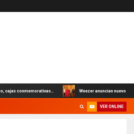
jas conmemorativas…
Weezer anuncian nuevo álbum (y gi
VER ONLINE