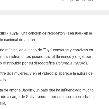
junio 13, 2023
illo «
Tuya
«, una canción de reggaetón «sensual» en la
nto nacional de Japón.
mo música, en el caso de ‘Tuya’ converge y conviven en
n, los instrumentos japoneses, el flamenco y el gabber
do distribuido por su discográfica
Columbia Records
.
tre dos mujeres, y en el videoclip aparece la autora de
kio.
ta de amor a Japón», un país que ha influenciado mucho
rrido a cargo de Stillz, famoso por su trabajo con artistas
lía.