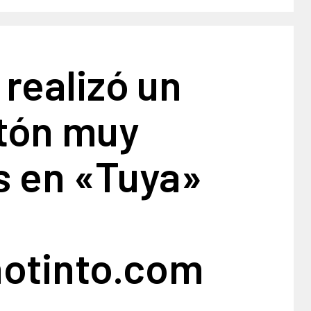
 realizó un
tón muy
s en «Tuya»
notinto.com