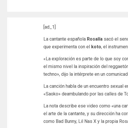
[ad_1]
La cantante española
Rosalía
sacó el senc
que experimenta con el
koto
, el instrume
«La exploración es parte de lo que soy co
el mismo nivel la inspiración del reggaetó
techno», dijo la intérprete en un comunica
La canción habla de un encuentro sexual en
«Saoko» deambulando por las calles de To
La nota describe ese video como «una car
el arte de la cantante, y su dirección ha co
como Bad Bunny, Lil Nas X y la propia Rosa