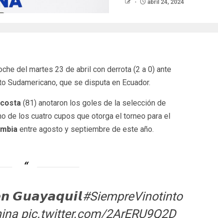
abril 24, 2024
noche del martes 23 de abril con derrota (2 a 0) ante
to Sudamericano, que se disputa en Ecuador.
Acosta
(81) anotaron los goles de la selección de
o de los cuatro cupos que otorga el torneo para el
ombia
entre agosto y septiembre de este año.
𝙚𝙣 𝙂𝙪𝙖𝙮𝙖𝙦𝙪𝙞𝙡
#SiempreVinotinto
ina
pic.twitter.com/2ArERU9Q2D