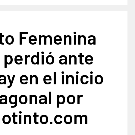
nto Femenina
 perdió ante
y en el inicio
agonal por
notinto.com