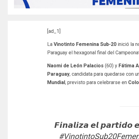
[ad_1]
La
Vinotinto Femenina Sub-20
inició la 
Paraguay el hexagonal final del Campeona
Naomi de León Palacios
(60) y
Fátima 
Paraguay
, candidata para quedarse con un
Mundial
, previsto para celebrarse en
Col
𝙁𝙞𝙣𝙖𝙡𝙞𝙯𝙖 𝙚𝙡 𝙥𝙖𝙧𝙩𝙞𝙙𝙤 
#VinotintoSub20Femen