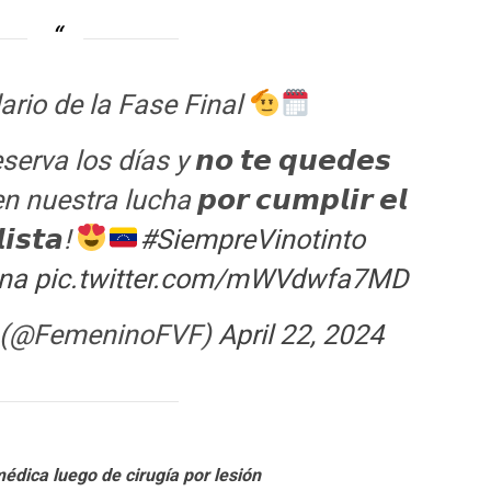
rio de la Fase Final
rva los días y 𝙣𝙤 𝙩𝙚 𝙦𝙪𝙚𝙙𝙚𝙨
 en nuestra lucha 𝙥𝙤𝙧 𝙘𝙪𝙢𝙥𝙡𝙞𝙧 𝙚𝙡
𝙞𝙨𝙩𝙖!
#SiempreVinotinto
na
pic.twitter.com/mWVdwfa7MD
a (@FemeninoFVF)
April 22, 2024
médica luego de cirugía por lesión