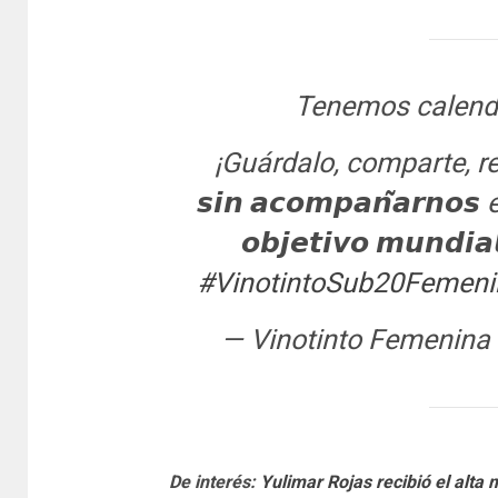
Tenemos calenda
¡Guárdalo, comparte, rese
𝙨𝙞𝙣 𝙖𝙘𝙤𝙢𝙥𝙖𝙣̃𝙖𝙧𝙣𝙤𝙨
𝙤𝙗𝙟𝙚𝙩𝙞𝙫𝙤 𝙢𝙪𝙣𝙙𝙞𝙖
#VinotintoSub20Femeni
— Vinotinto Femenin
De interés:
Yulimar Rojas recibió el alta 