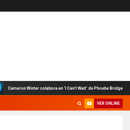
eron Winter colabora en ‘I Can’t Wait’ de Phoebe Bridgers
VER ONLINE